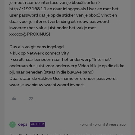
je moet naar de interface van je bbox3 surfen >
http://192.168.1.1 en daar inloggen als User en met het
user password dat je op de sticker van je bbox3 vindt en
daar voor je internetverbinding dit nieuw paswoord
invoeren (het vakje juist onder het vakje met
xxxxxx@PROXIMUS)
Dus als volgt: eens ingelogd
> klik op Netwerk connectivity
> scroll naar beneden naar het onderwerp "Internet"
onderaan dus juist voor onderwerp Video klik je op die dikke
pijl naar beneden (staat in die blauwe band)
Daar staan de vakken Username en eronder password ,
waar je uw nieuw wachtwoord invoert.
oeps
Forum|Forum|8 years ago
AUTEUR
O