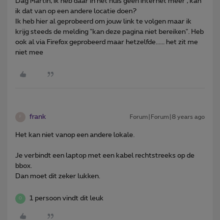
Dag Martin, ik heb daar in het huis geen internet meer , kan
ik dat van op een andere locatie doen?
Ik heb hier al geprobeerd om jouw link te volgen maar ik
krijg steeds de melding "kan deze pagina niet bereiken". Heb
ook al via Firefox geprobeerd maar hetzelfde...... het zit me
niet mee
frank
Forum|Forum|8 years ago
F
Het kan niet vanop een andere lokale.
Je verbindt een laptop met een kabel rechtstreeks op de
bbox.
Dan moet dit zeker lukken.
1 persoon vindt dit leuk
O