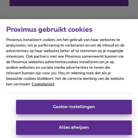
Proximus gebruikt cookies
Proximus installeert cookies om het gebruik van haar websites te
Forumvoorwaarden
Accessibility statement
analyseren, om je surfervaring te verbeteren en om de inhoud en de
advertenties op haar websites beter af te stemmen op je mogelijke
interesses. Ook partners met wie Proximus samenwerkt kunnen via
de Proximus websites advertentiecookies installeren om je op
andere websites en sociale media advertenties te tonen die
relevant kunnen zijn voor jou. Hou er rekening mee dat als je
Alle rechten voorbehouden. ©
2026
Proximus
bepaalde cookies blokkeert, het de correcte werking van de website
kan verstoren
Cookiebeleid
Algemene voorwaarden, consumenteninfo
Prijslijst en tarieven
Toegankelijkheid
Privacy
Cookiebeleid
Cookie manager
Bedrijfsgegevens
Deze website is gecreëerd en wordt beheerd conform het
Cookie-instellingen
Belgisch recht.
Koning Albert II-laan 27 - B-1030 Brussel.
Alles afwijzen