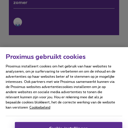
zomer
Proximus gebruikt cookies
Proximus installeert cookies om het gebruik van haar websites te
Forumvoorwaarden
Accessibility statement
analyseren, om je surfervaring te verbeteren en om de inhoud en de
advertenties op haar websites beter af te stemmen op je mogelijke
interesses. Ook partners met wie Proximus samenwerkt kunnen via
de Proximus websites advertentiecookies installeren om je op
andere websites en sociale media advertenties te tonen die
relevant kunnen zijn voor jou. Hou er rekening mee dat als je
Alle rechten voorbehouden. ©
2026
Proximus
bepaalde cookies blokkeert, het de correcte werking van de website
kan verstoren
Cookiebeleid
Algemene voorwaarden, consumenteninfo
Prijslijst en tarieven
Toegankelijkheid
Privacy
Cookiebeleid
Cookie manager
Bedrijfsgegevens
Deze website is gecreëerd en wordt beheerd conform het