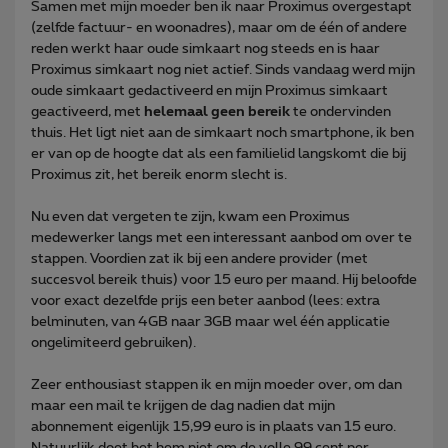
Samen met mijn moeder ben ik naar Proximus overgestapt
(zelfde factuur- en woonadres), maar om de één of andere
reden werkt haar oude simkaart nog steeds en is haar
Proximus simkaart nog niet actief. Sinds vandaag werd mijn
oude simkaart gedactiveerd en mijn Proximus simkaart
geactiveerd, met
helemaal geen bereik
te ondervinden
thuis. Het ligt niet aan de simkaart noch smartphone, ik ben
er van op de hoogte dat als een familielid langskomt die bij
Proximus zit, het bereik enorm slecht is.
Nu even dat vergeten te zijn, kwam een Proximus
medewerker langs met een interessant aanbod om over te
stappen. Voordien zat ik bij een andere provider (met
succesvol bereik thuis) voor 15 euro per maand. Hij beloofde
voor exact dezelfde prijs een beter aanbod (lees: extra
belminuten, van 4GB naar 3GB maar wel één applicatie
ongelimiteerd gebruiken).
Zeer enthousiast stappen ik en mijn moeder over, om dan
maar een mail te krijgen de dag nadien dat mijn
abonnement eigenlijk 15,99 euro is in plaats van 15 euro.
Natuurlijk doet het hem niet om de volle 99 cent per