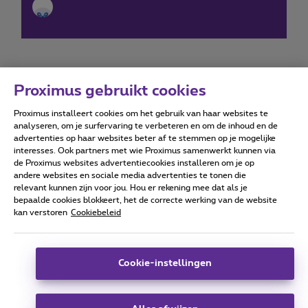
Proximus gebruikt cookies
Proximus installeert cookies om het gebruik van haar websites te
Forumvoorwaarden
Accessibility statement
analyseren, om je surfervaring te verbeteren en om de inhoud en de
advertenties op haar websites beter af te stemmen op je mogelijke
interesses. Ook partners met wie Proximus samenwerkt kunnen via
de Proximus websites advertentiecookies installeren om je op
andere websites en sociale media advertenties te tonen die
relevant kunnen zijn voor jou. Hou er rekening mee dat als je
Alle rechten voorbehouden. ©
2026
Proximus
bepaalde cookies blokkeert, het de correcte werking van de website
kan verstoren
Cookiebeleid
Algemene voorwaarden, consumenteninfo
Prijslijst en tarieven
Toegankelijkheid
Privacy
Cookiebeleid
Cookie manager
Bedrijfsgegevens
Deze website is gecreëerd en wordt beheerd conform het
Cookie-instellingen
Belgisch recht.
Koning Albert II-laan 27 - B-1030 Brussel.