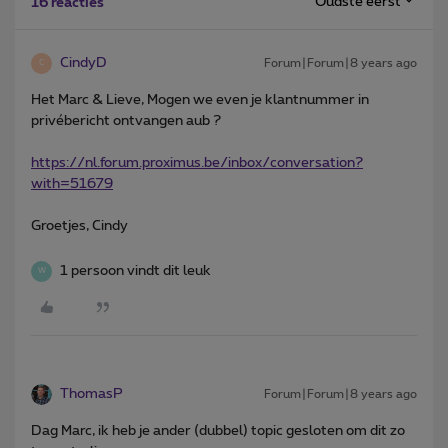
Oudste eerst
16 reacties
CindyD
Forum|Forum|8 years ago
C
Het Marc & Lieve, Mogen we even je klantnummer in
privébericht ontvangen aub ?
https://nl.forum.proximus.be/inbox/conversation?
with=51679
Groetjes, Cindy
1 persoon vindt dit leuk
W
ThomasP
Forum|Forum|8 years ago
Dag Marc, ik heb je ander (dubbel) topic gesloten om dit zo