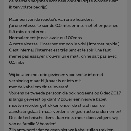
de mensen beginnen echt heel ongeduldig te worden (wat
ik ten volste begrijp)
Maar een van de reactie's van onze huurders:
j'ai une vitesse le soir de 0,5 mbs en internet et en journée
5,5 mbs en internet.
Normalement je dois avoir du 100mbs.
A cette vitesse , l'internet est non le vdsl ( internet rapide )
C'est infernal l'internet est très lent et le soir il ne faut
même pas essayer d'ouvrir un e mail , on ne sait pas avec
0,5 mbs
Wij betalen met drie gezinnen voor snelle internet
verbinding maar blijkbaar is er iets mis
met de kabel om dit te leveren!
Volgens de tweede persoon die ook nog eens op 8 dec 2017
is langs geweest bij klant V zou er een nieuwe kabel
moeten worden getrokken onder de straat naar de
aansluitingskast, maar verder is er geen actie ondernomen!
Dus de technische dienst kan niets meer doen volgens wij
van de familie V hoorden!
Zijn antwoord : dat ze geen nieuwe kabel zullen trekken