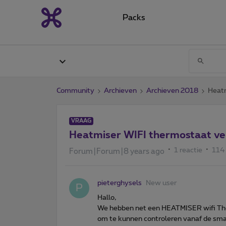
Packs
Community
Archieven
Archieven 2018
Heatm
VRAAG
Heatmiser WIFI thermostaat ve
1 reactie
114
Forum|Forum|8 years ago
pieterghysels
New user
P
Hallo,
We hebben net een HEATMISER wifi Ther
om te kunnen controleren vanaf de sma