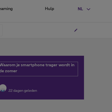
eaming
Hulp
NL
Waarom je smartphone trager wordt in
de zomer
22 dagen geleden