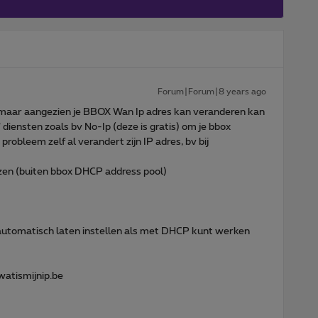
Forum|Forum|8 years ago
us maar aangezien je BBOX Wan Ip adres kan veranderen kan
iensten zoals bv No-Ip (deze is gratis) om je bbox
robleem zelf al verandert zijn IP adres, bv bij
ezen (buiten bbox DHCP address pool)
automatisch laten instellen als met DHCP kunt werken
atismijnip.be