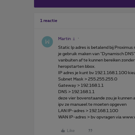
1 reactie
Martin
Static Ip adres is betalend bij Proxim
je gebruik maken van "Dynamisch DNS" d
vanbuiten af te kunnen bereiken zonder p
heropstarten bbox.
IP adres je kunt bv 192.1.168.1.100 ki
Subnet Mask > 255.255.255.0
Gateway > 192.168.1.1
DNS > 192.168.1.1
deze vier bovenstaande zou je kunnen 
ipv ze manueel te moeten opgeven
LAN IP-adres > 192.168.1.100
WAN IP-adres > bv opvragen via www.w
Like