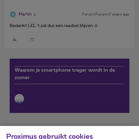
Martin
Forum|Forum|7 years ago
Bedankt Lil1, 't zal dus een raadsel blijven ☺️
Waarom je smartphone trager wordt in de
zomer
Proximus gebruikt cookies