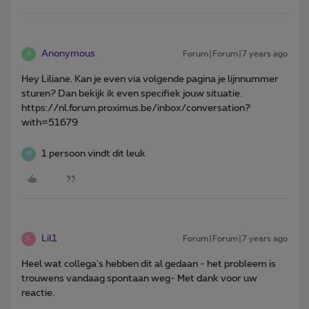
Anonymous
Forum|Forum|7 years ago
A
Hey Liliane. Kan je even via volgende pagina je lijnnummer
sturen? Dan bekijk ik even specifiek jouw situatie.
https://nl.forum.proximus.be/inbox/conversation?
with=51679
1 persoon vindt dit leuk
W
Lil1
Forum|Forum|7 years ago
L
Heel wat collega's hebben dit al gedaan - het probleem is
trouwens vandaag spontaan weg- Met dank voor uw
reactie.