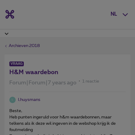
NL
Archieven 2018
VRAAG
H&M waardebon
1 reactie
Forum|Forum|7 years ago
l.huysmans
L
Beste,
Heb punten ingeruld voor h&m waardebonnen, maar
telkens als ik deze wil ingeven in de webshop krijg ik de
foutmelding