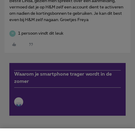
Beste Linda, gezien men spreekt over een aanmelding,
vermoed dat je op H&M zelf een account dient te activeren
om nadien de kortingsbonnen te gebruiken. Je kan dit best
even bij H&M zelf nagaan. Groetjes Freya
1 persoon vindt dit leuk
W
Waarom je smartphone trager wordt in de
zomer