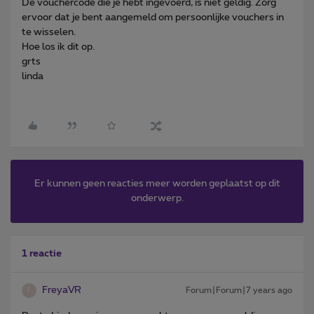
De vouchercode die je hebt ingevoerd, is niet geldig. Zorg
ervoor dat je bent aangemeld om persoonlijke vouchers in
te wisselen.
Hoe los ik dit op.
grts
linda
Er kunnen geen reacties meer worden geplaatst op dit
onderwerp.
1 reactie
FreyaVR
Forum|Forum|7 years ago
F