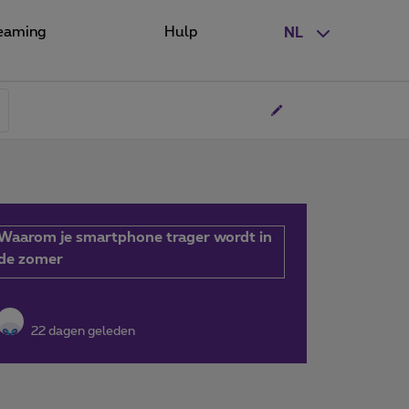
eaming
Hulp
NL
Waarom je smartphone trager wordt in
de zomer
22 dagen geleden