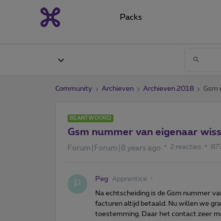
Packs
Community
Archieven
Archieven 2018
Gsm 
BEANTWOORD
Gsm nummer van eigenaar wiss
2 reacties
87
Forum|Forum|8 years ago
Peg
Apprentice
P
Na echtscheiding is de Gsm nummer van 
facturen altijd betaald. Nu willen we g
toestemming. Daar het contact zeer moe