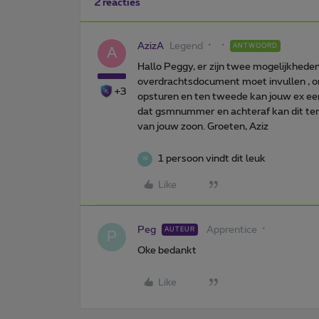
2 reacties
AzizA
Legend
ANTWOORD
A
Hallo Peggy, er zijn twee mogelijkheden,
overdrachtsdocument moet invullen , o
+3
opsturen en ten tweede kan jouw ex e
dat gsmnummer en achteraf kan dit te
van jouw zoon. Groeten, Aziz
1 persoon vindt dit leuk
W
Like
Peg
Apprentice
AUTEUR
P
Oke bedankt
Like