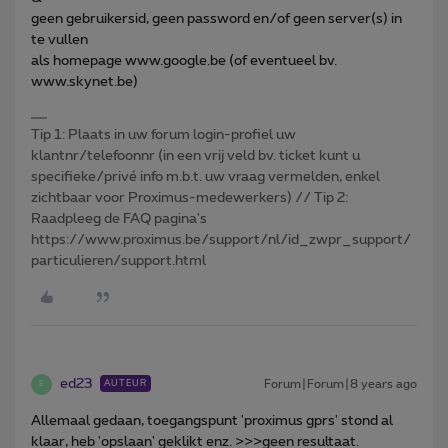
geen gebruikersid, geen password en/of geen server(s) in
te vullen
als homepage www.google.be (of eventueel bv.
www.skynet.be)
Tip 1: Plaats in uw forum login-profiel uw
klantnr/telefoonnr (in een vrij veld bv. ticket kunt u
specifieke/privé info m.b.t. uw vraag vermelden, enkel
zichtbaar voor Proximus-medewerkers) // Tip 2:
Raadpleeg de FAQ pagina's
https://www.proximus.be/support/nl/id_zwpr_support/
particulieren/support.html
ed23
Forum|Forum|8 years ago
AUTEUR
E
Allemaal gedaan, toegangspunt 'proximus gprs' stond al
klaar, heb 'opslaan' geklikt enz. >>>geen resultaat.