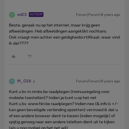
ed23
Forum|Forum|8 years ago
AUTEUR
E
Beste, geraak nu op het internet, maar krijg geen
afbeeldingen. Heb afbeeldingen aangeklikt nochtans.
Ook vraagt men achter een geldigheidscrtifikaat, waar vind
ik dat????
M_016
Forum|Forum|8 years ago
M
Kunt u bv m.nmbs.be raadplegen (treinuuregeling voor
mobiele toestellen)? Indien ja kunt u op het net
Kunt u bv. www.hln.be raadplegen? Indien nee (& info is +/-
kan geen beveiligde verbinding opzetten) vermoed ik dat u
of een andere browser dient te kiezen (indien mogelijk) of
spijtig genoeg naar een andere telefoon dient uit te kijken
(als u nog mobiel op het net wil)