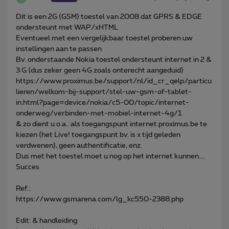
Dit is een 2G (GSM) toestel van 2008 dat GPRS & EDGE
ondersteunt met WAP/xHTML
Eventueel met een vergelijkbaar toestel proberen uw
instellingen aan te passen
Bv. onderstaande Nokia toestel ondersteunt internet in 2 &
3 G (dus zeker geen 4G zoals onterecht aangeduid)
https://www.proximus.be/support/nl/id_cr_qelp/particu
lieren/welkom-bij-support/stel-uw-gsm-of-tablet-
in.html?page=device/nokia/c5-00/topic/internet-
onderweg/verbinden-met-mobiel-internet-4g/1
& zo dient u o.a.. als toegangspunt internet.proximus.be te
kiezen (het Live! toegangspunt bv. is x tijd geleden
verdwenen), geen authentificatie, enz.
Dus met het toestel moet u nog op het internet kunnen....
Succes
Ref.:
https://www.gsmarena.com/lg_kc550-2388.php
Edit: & handleiding