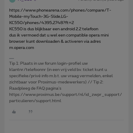
https://www.phonearena.com/phones/compare/T-
Mobile-myTouch-3G-Slide,LG-
KC550/phones/4395,2748?ft=2
KC550 is dus blijkbaar een android 2.2 telefoon
dus ik vermoed dat u wel een compatible opera mini
browser kunt downloaden & activeren via adres
m.opera.com
Tip 1: Plaats in uw forum login-profiel uw
klantnr/telefoonnr (in een vrij veld bv. ticket kunt u
specifieke/privé info m.b.t. uw vraag vermelden, enkel
zichtbaar voor Proximus-medewerkers) // Tip 2:
Raadpleeg de FAQ pagina's
https://www.proximus.be/support/nl/id_zwpr_support/
particulieren/support.html