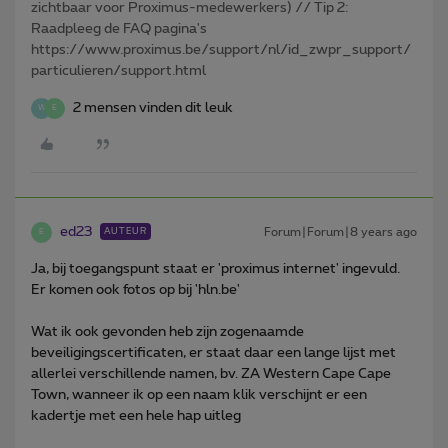
zichtbaar voor Proximus-medewerkers) // Tip 2:
Raadpleeg de FAQ pagina's
https://www.proximus.be/support/nl/id_zwpr_support/
particulieren/support.html
2 mensen vinden dit leuk
W
E
ed23
Forum|Forum|8 years ago
AUTEUR
E
Ja, bij toegangspunt staat er 'proximus internet' ingevuld.
Er komen ook fotos op bij 'hln.be'
Wat ik ook gevonden heb zijn zogenaamde
beveiligingscertificaten, er staat daar een lange lijst met
allerlei verschillende namen, bv. ZA Western Cape Cape
Town, wanneer ik op een naam klik verschijnt er een
kadertje met een hele hap uitleg