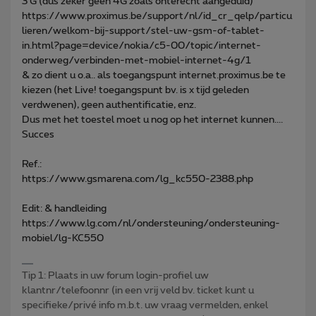
3 G (dus zeker geen 4G zoals onterecht aangeduid)
https://www.proximus.be/support/nl/id_cr_qelp/particu
lieren/welkom-bij-support/stel-uw-gsm-of-tablet-
in.html?page=device/nokia/c5-00/topic/internet-
onderweg/verbinden-met-mobiel-internet-4g/1
& zo dient u o.a.. als toegangspunt internet.proximus.be te
kiezen (het Live! toegangspunt bv. is x tijd geleden
verdwenen), geen authentificatie, enz.
Dus met het toestel moet u nog op het internet kunnen....
Succes
Ref.:
https://www.gsmarena.com/lg_kc550-2388.php
Edit: & handleiding
https://www.lg.com/nl/ondersteuning/ondersteuning-
mobiel/lg-KC550
Tip 1: Plaats in uw forum login-profiel uw
klantnr/telefoonnr (in een vrij veld bv. ticket kunt u
specifieke/privé info m.b.t. uw vraag vermelden, enkel