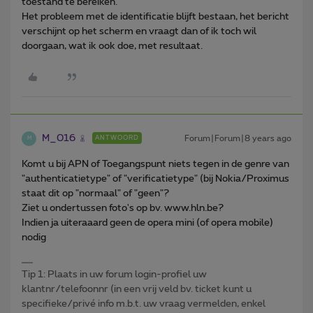
toestand te bereiken.
Het probleem met de identificatie blijft bestaan, het bericht
verschijnt op het scherm en vraagt dan of ik toch wil
doorgaan, wat ik ook doe, met resultaat.
M_016
Forum|Forum|8 years ago
ANTWOORD
M
Komt u bij APN of Toegangspunt niets tegen in de genre van
"authenticatietype" of "verificatietype" (bij Nokia/Proximus
staat dit op "normaal" of "geen"?
Ziet u ondertussen foto's op bv. www.hln.be?
Indien ja uiteraaard geen de opera mini (of opera mobile)
nodig
Tip 1: Plaats in uw forum login-profiel uw
klantnr/telefoonnr (in een vrij veld bv. ticket kunt u
specifieke/privé info m.b.t. uw vraag vermelden, enkel