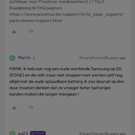
zichtbaar voor Proximus-medewerkers) // Tip 2:
Raadpleeg de FAQ pagina's
https://www.proximus.be/support/nl/id_zwpr_support/
particulieren/support.html
Martin
Forum|Forum|8 years ago
FWIW: ik heb ook nog een oude werkende Samsung op 2G
(EDGE) en die wilt maar niet stoppen met werken zelf nog
altijd met de oude oplaadbare batterij, ik zou daaruit op den
duur moeten denken dat ze vroeger beter batterijen
konden maken die langer meegaan !
ed23
Forum|Forum|8 years ago
AUTEUR
E