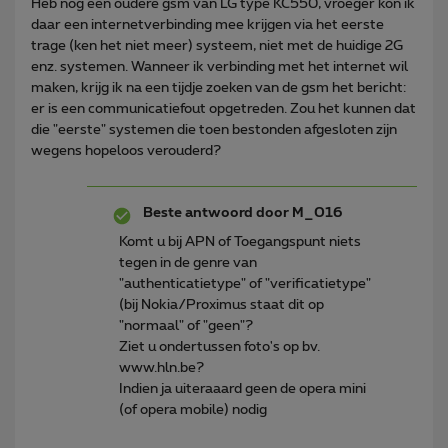
Heb nog een oudere gsm van LG type KC550, vroeger kon ik
daar een internetverbinding mee krijgen via het eerste
trage (ken het niet meer) systeem, niet met de huidige 2G
enz. systemen. Wanneer ik verbinding met het internet wil
maken, krijg ik na een tijdje zoeken van de gsm het bericht:
er is een communicatiefout opgetreden. Zou het kunnen dat
die "eerste" systemen die toen bestonden afgesloten zijn
wegens hopeloos verouderd?
Beste antwoord door
M_016
Komt u bij APN of Toegangspunt niets
tegen in de genre van
"authenticatietype" of "verificatietype"
(bij Nokia/Proximus staat dit op
"normaal" of "geen"?
Ziet u ondertussen foto's op bv.
www.hln.be?
Indien ja uiteraaard geen de opera mini
(of opera mobile) nodig