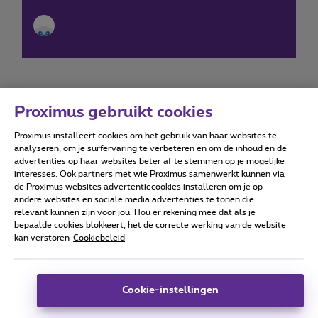
Proximus gebruikt cookies
Proximus installeert cookies om het gebruik van haar websites te
Forumvoorwaarden
Accessibility statement
analyseren, om je surfervaring te verbeteren en om de inhoud en de
advertenties op haar websites beter af te stemmen op je mogelijke
interesses. Ook partners met wie Proximus samenwerkt kunnen via
de Proximus websites advertentiecookies installeren om je op
andere websites en sociale media advertenties te tonen die
relevant kunnen zijn voor jou. Hou er rekening mee dat als je
Alle rechten voorbehouden. ©
2026
Proximus
bepaalde cookies blokkeert, het de correcte werking van de website
kan verstoren
Cookiebeleid
Algemene voorwaarden, consumenteninfo
Prijslijst en tarieven
Toegankelijkheid
Privacy
Cookiebeleid
Cookie manager
Bedrijfsgegevens
Deze website is gecreëerd en wordt beheerd conform het
Cookie-instellingen
Belgisch recht.
Koning Albert II-laan 27 - B-1030 Brussel.