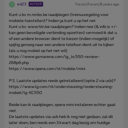
ed23
Forum|Forum|8 years ago
AUTEUR
E
Kunt u bv m.nmbs.be raadplegen (treinuuregeling voor
mobiele toestellen)? Indien ja kunt u op het net
Kunt u bv. www.hln.be raadplegen? Indien nee (& info is +/-
kan geen beveiligde verbinding opzetten) vermoed ik dat u
of een andere browser dient te kiezen (indien mogelijk) of
spijtig genoeg naar een andere telefoon dient uit te kijken
(als u nog mobiel op het net wil)
https://www.gsmarena.com/lg_kc550-review-
268p6.php
https://www.opera.com/nl/mobile/mini
P.S. Laatste updates reeds geïnstalleerd (optie 2 via usb)?
https://www.lg.com/nl/ondersteuning/ondersteuning-
mobiel/lg-KC550
Beide kan ik raadplegen, opera mini instaleren echter gaat
niet.
De laatste updates via usb heb ik nog niet gedaan, zal dit
later doen, ben reeds een 3 kwart dag bezig om huidige