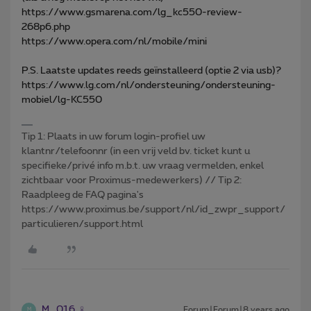
https://www.gsmarena.com/lg_kc550-review-
268p6.php
https://www.opera.com/nl/mobile/mini
P.S. Laatste updates reeds geïnstalleerd (optie 2 via usb)?
https://www.lg.com/nl/ondersteuning/ondersteuning-
mobiel/lg-KC550
Tip 1: Plaats in uw forum login-profiel uw
klantnr/telefoonnr (in een vrij veld bv. ticket kunt u
specifieke/privé info m.b.t. uw vraag vermelden, enkel
zichtbaar voor Proximus-medewerkers) // Tip 2:
Raadpleeg de FAQ pagina's
https://www.proximus.be/support/nl/id_zwpr_support/
particulieren/support.html
M_016
Forum|Forum|8 years ago
M