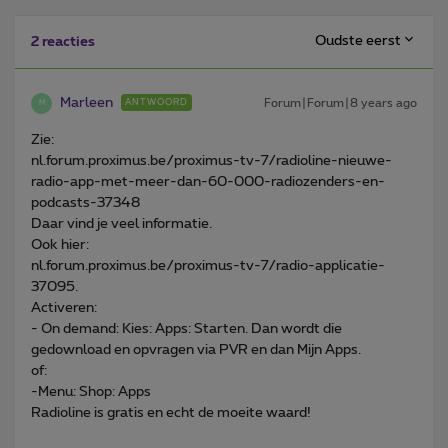
Oudste eerst
2 reacties
Marleen
Forum|Forum|8 years ago
ANTWOORD
M
Zie:
nl.forum.proximus.be/proximus-tv-7/radioline-nieuwe-
radio-app-met-meer-dan-60-000-radiozenders-en-
podcasts-37348
Daar vind je veel informatie.
Ook hier:
nl.forum.proximus.be/proximus-tv-7/radio-applicatie-
37095.
Activeren:
- On demand: Kies: Apps: Starten. Dan wordt die
gedownload en opvragen via PVR en dan Mijn Apps.
of:
-Menu: Shop: Apps
Radioline is gratis en echt de moeite waard!