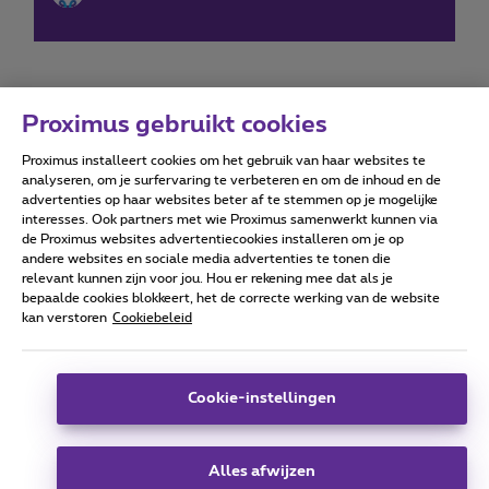
Proximus gebruikt cookies
Proximus installeert cookies om het gebruik van haar websites te
Forumvoorwaarden
Accessibility statement
analyseren, om je surfervaring te verbeteren en om de inhoud en de
advertenties op haar websites beter af te stemmen op je mogelijke
interesses. Ook partners met wie Proximus samenwerkt kunnen via
de Proximus websites advertentiecookies installeren om je op
andere websites en sociale media advertenties te tonen die
relevant kunnen zijn voor jou. Hou er rekening mee dat als je
Alle rechten voorbehouden. ©
2026
Proximus
bepaalde cookies blokkeert, het de correcte werking van de website
kan verstoren
Cookiebeleid
Algemene voorwaarden, consumenteninfo
Prijslijst en tarieven
Toegankelijkheid
Privacy
Cookiebeleid
Cookie manager
Bedrijfsgegevens
Deze website is gecreëerd en wordt beheerd conform het
Cookie-instellingen
Belgisch recht.
Koning Albert II-laan 27 - B-1030 Brussel.
Alles afwijzen