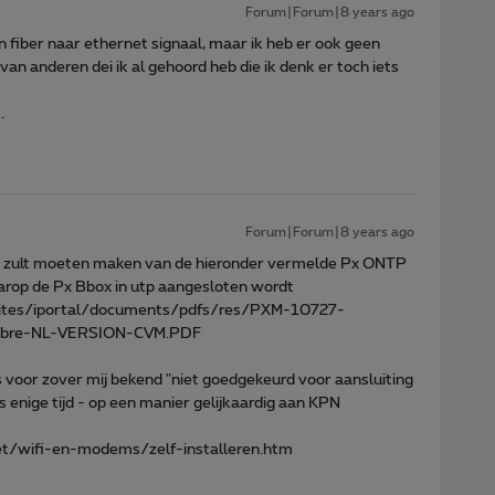
Forum|Forum|8 years ago
 fiber naar ethernet signaal, maar ik heb er ook geen
 van anderen dei ik al gehoord heb die ik denk er toch iets
.
Forum|Forum|8 years ago
uik zult moeten maken van de hieronder vermelde Px ONTP
arop de Px Bbox in utp aangesloten wordt
ites/iportal/documents/pdfs/res/PXM-10727-
-fibre-NL-VERSION-CVM.PDF
 voor zover mij bekend "niet goedgekeurd voor aansluiting
s enige tijd - op een manier gelijkaardig aan KPN
t/wifi-en-modems/zelf-installeren.htm