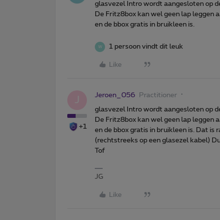
glasvezel Intro wordt aangesloten op d
De Fritz8box kan wel geen lap leggen aa
en de bbox gratis in bruikleen is.
1 persoon vindt dit leuk
W
Like
Jeroen_056
Practitioner
J
glasvezel Intro wordt aangesloten op d
De Fritz8box kan wel geen lap leggen aa
+1
en de bbox gratis in bruikleen is.
Dat is r
(rechtstreeks op een glasezel kabel) 
Tof
JG
Like