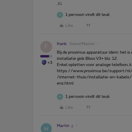
JG
1 persoon vindt dit leuk
W
Like
frank
Grand Master
F
Bij de proximus apparatuur idem: het is 
installatie gids Bbox V3+ blz. 12.
+3
Enkel opletten voor analoge telefoon, k
https://www.proximus.be/support/nl
/internet-thuis/installatie-en-kabel
enz.html
1 persoon vindt dit leuk
W
Like
Martin