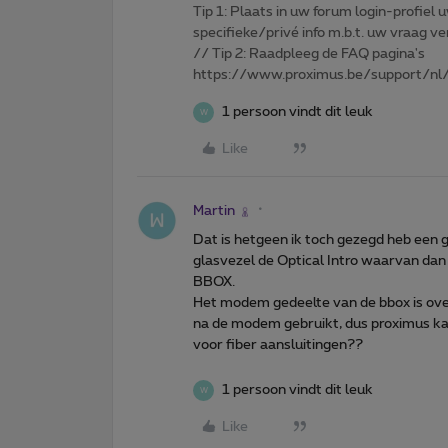
Tip 1: Plaats in uw forum login-profiel u
specifieke/privé info m.b.t. uw vraag
// Tip 2: Raadpleeg de FAQ pagina's
https://www.proximus.be/support/nl/
1 persoon vindt dit leuk
W
Like
Martin
Dat is hetgeen ik toch gezegd heb een 
glasvezel de Optical Intro waarvan dan
BBOX.
Het modem gedeelte van de bbox is overb
na de modem gebruikt, dus proximus k
voor fiber aansluitingen??
1 persoon vindt dit leuk
W
Like