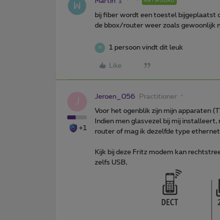
Martin
ANTWOORD
bij fiber wordt een toestel bijgeplaat
de bbox/router weer zoals gewoonlijk 
1 persoon vindt dit leuk
W
Like
Jeroen_056
Practitioner
J
Voor het ogenblik zijn mijn apparaten 
Indien men glasvezel bij mij installeer
+1
router of mag ik dezelfde type ethernet
Kijk bij deze Fritz modem kan rechtstre
zelfs USB,