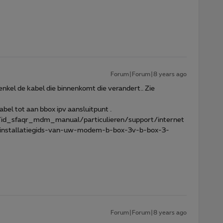
Forum|Forum|8 years ago
enkel de kabel die binnenkomt die verandert.. Zie
abel tot aan bbox ipv aansluitpunt .
/id_sfaqr_mdm_manual/particulieren/support/internet
s/installatiegids-van-uw-modem-b-box-3v-b-box-3-
Forum|Forum|8 years ago