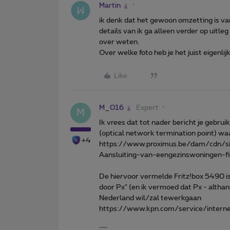
Martin
ik denk dat het gewoon omzetting is van
details van ik ga alleen verder op uitleg
over weten.
Over welke foto heb je het juist eigenlijk
Like
M_016
Expert
M
Ik vrees dat tot nader bericht je gebr
(optical network termination point) wa
+4
https://www.proximus.be/dam/cdn/s
Aansluiting-van-eengezinswoningen
De hiervoor vermelde Fritz!box 5490 is
door Px" (en ik vermoed dat Px - althan
Nederland wil/zal tewerkgaan
https://www.kpn.com/service/interne