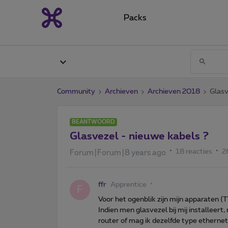
Packs
Community
Archieven
Archieven 2018
Glasv
BEANTWOORD
Glasvezel - nieuwe kabels ?
18 reacties
2
Forum|Forum|8 years ago
ffr
Apprentice
F
Voor het ogenblik zijn mijn apparaten 
Indien men glasvezel bij mij installeer
router of mag ik dezelfde type ethernet