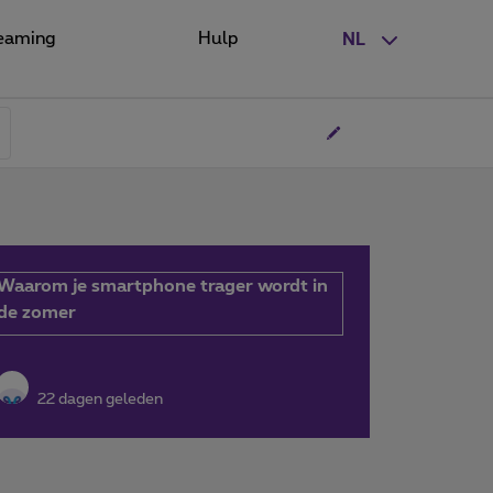
eaming
Hulp
NL
Waarom je smartphone trager wordt in
de zomer
22 dagen geleden