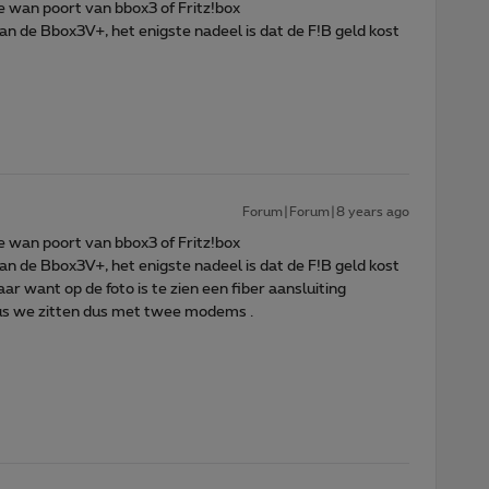
e wan poort van bbox3 of Fritz!box
n de Bbox3V+, het enigste nadeel is dat de F!B geld kost
Forum|Forum|8 years ago
e wan poort van bbox3 of Fritz!box
n de Bbox3V+, het enigste nadeel is dat de F!B geld kost
aar want op de foto is te zien een fiber aansluiting
Dus we zitten dus met twee modems .