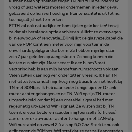
kunnen halen op snelheid tegen TN, dus zulle ze inderdaad
vroeg of laat wel iets moeten ondernemen, in ieder geval
gebaseerd op hun verhouding in klantenaantal is dit tot nu
toe nog altijd niet te merken.
FTTH zal ook natuurlijk een bom tijd en geld kosten!
tenzij
ze dat als betalende optie aanbieden. Allicht te overwegen
bij nieuwbouw of renovatie...Bij mij ligt de glasvezelkabel die
van de ROP komt een meter voor mijn voortuin in de
onverharde gelijkgrondse berm. Ze hebben mijn lijn daar
zo'n 7 jaar geleden op aangesloten. Zo hoog kunnen die
kosten dus niet zijn. Maar sedert ik een b-box3 met
vectoring heb, is aan mijn behoeften ruimschoots voldaan.
Velen zullen daar nog ver onder zitten vrees ik. Ik kan TN
niet uittesten, omdat mijn kozijn nog Basic Internet heeft bij
TN met 30Mbps. Ik heb daar sedert enige tijd een D-Link
router achter gehangen en de TN-Wifi op zijn TN-router
uitgeschakeld, omdat hij een onstabiel signaal had met
regelmatig uitvallend Wifi-signaal. Ze wisten dat bij TN
toen ik ervoor belde, en raadden mij toen zelfs (officieus)
aan er een extra-router achter te hangen met LAN-utp.
Wifi nu stabiel op zowel 2,4 als op 5,0 Ghz. Sterkte nu ook
altijd tegen de 30Mbps. Wél straf dat ze dat zelf aangeraden