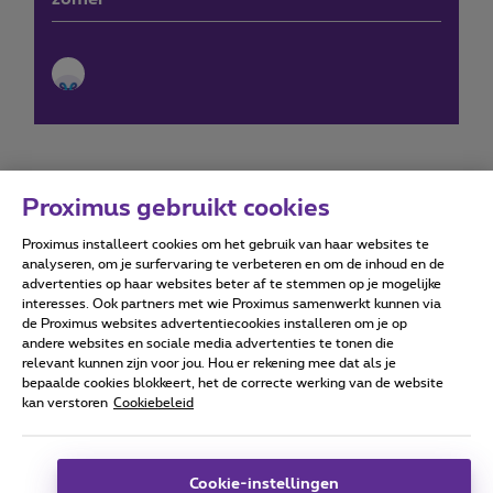
Proximus gebruikt cookies
Proximus installeert cookies om het gebruik van haar websites te
Forumvoorwaarden
Accessibility statement
analyseren, om je surfervaring te verbeteren en om de inhoud en de
advertenties op haar websites beter af te stemmen op je mogelijke
interesses. Ook partners met wie Proximus samenwerkt kunnen via
de Proximus websites advertentiecookies installeren om je op
andere websites en sociale media advertenties te tonen die
relevant kunnen zijn voor jou. Hou er rekening mee dat als je
Alle rechten voorbehouden. ©
2026
Proximus
bepaalde cookies blokkeert, het de correcte werking van de website
kan verstoren
Cookiebeleid
Algemene voorwaarden, consumenteninfo
Prijslijst en tarieven
Toegankelijkheid
Privacy
Cookiebeleid
Cookie manager
Bedrijfsgegevens
Deze website is gecreëerd en wordt beheerd conform het
Cookie-instellingen