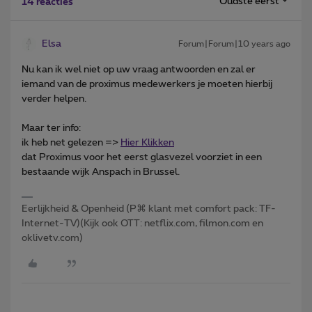
Oudste eerst
14 reacties
Elsa
Forum|Forum|10 years ago
Nu kan ik wel niet op uw vraag antwoorden en zal er
iemand van de proximus medewerkers je moeten hierbij
verder helpen.
Maar ter info:
ik heb net gelezen =>
Hier Klikken
dat Proximus voor het eerst glasvezel voorziet in een
bestaande wijk Anspach in Brussel.
Eerlijkheid & Openheid (P⌘ klant met comfort pack: TF-
Internet-TV)(Kijk ook OTT: netflix.com, filmon.com en
oklivetv.com)