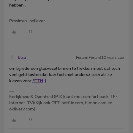
hebben...
Proximus-believer
Elsa
Forum|Forum|10 years ago
om bij iedereen glasvezel binnen te trekken moet dat toch
veel geld kosten dat kan toch niet anders,( toch als ze
kiezen voor
FTTH
. )
Eerlijkheid & Openheid (P⌘ klant met comfort pack: TF-
Internet-TV)(Kijk ook OTT: netflix.com, filmon.com en
oklivetv.com)