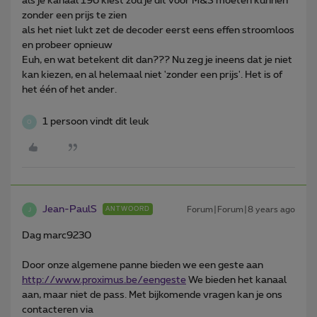
als je kanaal 196 kiest zou je dit voor M&S moeten kunnen
zonder een prijs te zien
als het niet lukt zet de decoder eerst eens effen stroomloos
en probeer opnieuw
Euh, en wat betekent dit dan??? Nu zeg je ineens dat je niet
kan kiezen, en al helemaal niet 'zonder een prijs'. Het is of
het één of het ander.
1 persoon vindt dit leuk
O
Jean-PaulS
Forum|Forum|8 years ago
ANTWOORD
J
Dag marc9230
Door onze algemene panne bieden we een geste aan
http://www.proximus.be/eengeste
We bieden het kanaal
aan, maar niet de pass. Met bijkomende vragen kan je ons
contacteren via