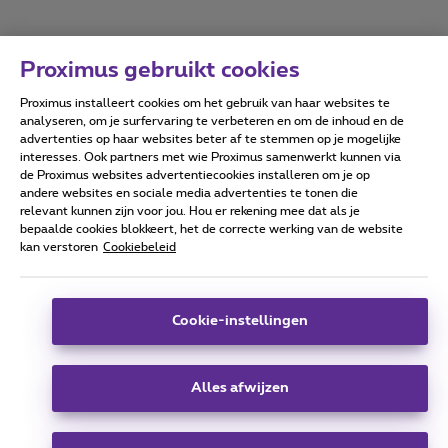
Proximus gebruikt cookies
Proximus installeert cookies om het gebruik van haar websites te
Forumvoorwaarden
Accessibility statement
analyseren, om je surfervaring te verbeteren en om de inhoud en de
advertenties op haar websites beter af te stemmen op je mogelijke
interesses. Ook partners met wie Proximus samenwerkt kunnen via
de Proximus websites advertentiecookies installeren om je op
andere websites en sociale media advertenties te tonen die
relevant kunnen zijn voor jou. Hou er rekening mee dat als je
Alle rechten voorbehouden. ©
2026
Proximus
bepaalde cookies blokkeert, het de correcte werking van de website
kan verstoren
Cookiebeleid
Algemene voorwaarden, consumenteninfo
Prijslijst en tarieven
Toegankelijkheid
Privacy
Cookiebeleid
Cookie manager
Bedrijfsgegevens
Deze website is gecreëerd en wordt beheerd conform het
Cookie-instellingen
Belgisch recht.
Koning Albert II-laan 27 - B-1030 Brussel.
Alles afwijzen
Carrier & Wholesale Solutions