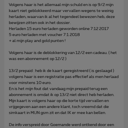
Volgens haar is het allemaal mijn schuld en is op 9/2 mijn
kaart niet geblokkeerd maar vervallen wegens te weinig
herladen, waarvan ik al het tegendeel bewezen heb, deze
bewijzen zitten ook in het dossier.
Herladen 15 euro herladen geworden online 7:12 2017
5 euro herladen met voucher 7:1 2018
+ al mijn play and gold punten !
Volgens haar is de deblokkering van 12/2 een cadeau. ( het
was een abonnement op 12/2 )
13/2 prepaid : heb ik de kaart geregistreerd ( is geslaagd )
volgens haar is een registratie pas effectief als men herlaad
voor minstens 10 euro.
En is het mijn fout dat vandaag mijn prepaid terug een
abonnement is omdat ik op 13/2 niet direct heb herladen.
Mijn kaart is volgens haar op die korte tijd vervallen en
vrijgegeven aan een andere klant, toch vreemd dat die
simkaart in MIJN gsm zit en dat IK er mee kan bellen.
De info verspreid door Goemande werd ontkend door een