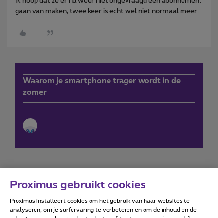
Ik hoop dat ze er nu weer niet ongevraagd een abonnement
gaan van maken, twee keer is echt wel niet normaal meer.
Waarom je smartphone trager wordt in de
zomer
Proximus gebruikt cookies
Proximus installeert cookies om het gebruik van haar websites te
Forumvoorwaarden
Accessibility statement
analyseren, om je surfervaring te verbeteren en om de inhoud en de