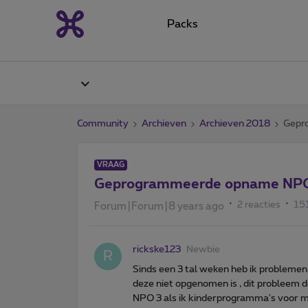
Packs
Community
Archieven
Archieven 2018
Gepr
VRAAG
Geprogrammeerde opname NPO
2 reacties
15
Forum|Forum|8 years ago
rickske123
Newbie
R
Sinds een 3 tal weken heb ik probleme
deze niet opgenomen is , dit probleem 
NPO 3 als ik kinderprogramma's voor m