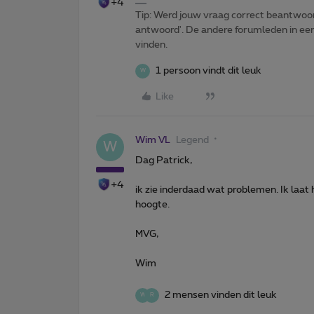
+4
Tip: Werd jouw vraag correct beantwoor
antwoord'. De andere forumleden in een 
vinden.
1 persoon vindt dit leuk
W
Like
Wim VL
Legend
W
Dag Patrick,
+4
ik zie inderdaad wat problemen. Ik laat
hoogte.
MVG,
Wim
2 mensen vinden dit leuk
W
R