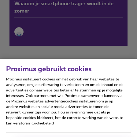
Waarom je smartphone trager wordt in de
zomer
Proximus gebruikt cookies
Proximus installeert cookies om het gebruik van haar websites te
Forumvoorwaarden
Accessibility statement
analyseren, om je surfervaring te verbeteren en om de inhoud en de
advertenties op haar websites beter af te stemmen op je mogelijke
interesses. Ook partners met wie Proximus samenwerkt kunnen via
de Proximus websites advertentiecookies installeren om je op
andere websites en sociale media advertenties te tonen die
relevant kunnen zijn voor jou. Hou er rekening mee dat als je
Alle rechten voorbehouden. ©
2026
Proximus
bepaalde cookies blokkeert, het de correcte werking van de website
kan verstoren
Cookiebeleid
Algemene voorwaarden, consumenteninfo
Prijslijst en tarieven
Toegankelijkheid
Privacy
Cookiebeleid
Cookie manager
Bedrijfsgegevens