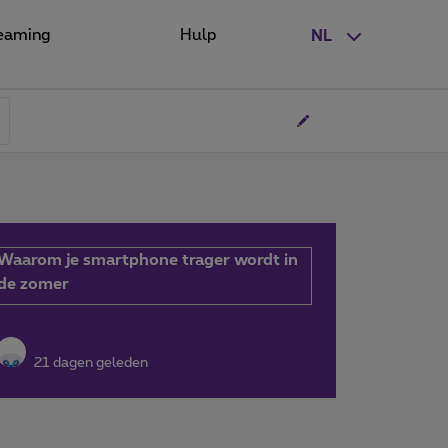
eaming
Hulp
NL
Waarom je smartphone trager wordt in
de zomer
21 dagen geleden