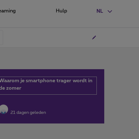
eaming
Hulp
NL
Waarom je smartphone trager wordt in
de zomer
21 dagen geleden