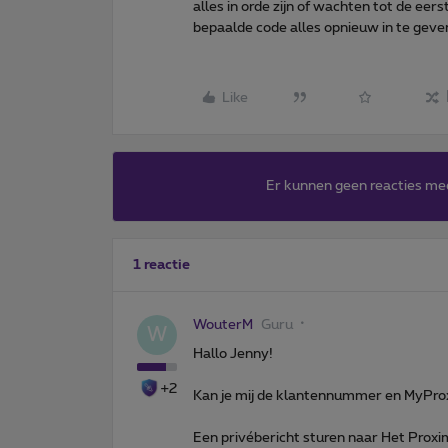
alles in orde zijn of wachten tot de eer
bepaalde code alles opnieuw in te geve
Like
Er kunnen geen reacties me
1 reactie
WouterM
Guru
W
Hallo Jenny!
+2
Kan je mij de klantennummer en MyProx
Een privébericht sturen naar Het Proxim