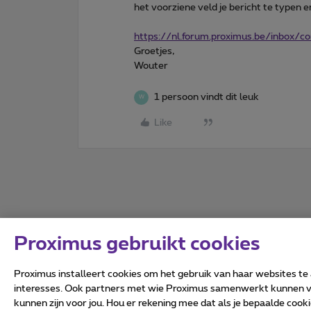
het voorziene veld je bericht te typen e
https://nl.forum.proximus.be/inbox/
Groetjes,
Wouter
1 persoon vindt dit leuk
W
Like
Proximus gebruikt cookies
Proximus installeert cookies om het gebruik van haar websites te
interesses. Ook partners met wie Proximus samenwerkt kunnen via
kunnen zijn voor jou. Hou er rekening mee dat als je bepaalde coo
Alle rechten voorbehouden.