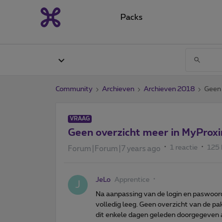
Packs
Community
Archieven
Archieven 2018
Geen 
VRAAG
Geen overzicht meer in MyProx
1 reactie
125
Forum|Forum|7 years ago
JeLo
Apprentice
J
Na aanpassing van de login en paswoord
volledig leeg. Geen overzicht van de pa
dit enkele dagen geleden doorgegeven 