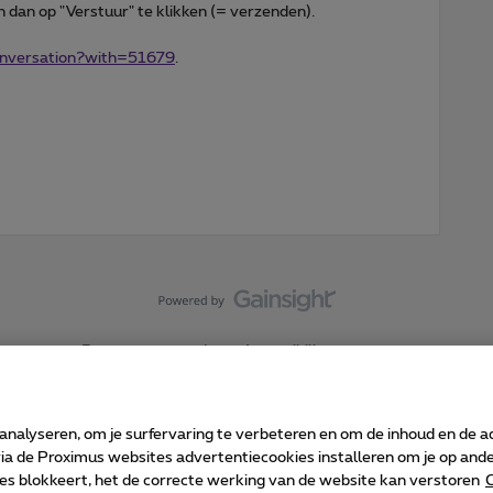
n dan op "Verstuur" te klikken (= verzenden).
conversation?with=51679
.
Forumvoorwaarden
Accessibility statement
 analyseren, om je surfervaring te verbeteren en om de inhoud en de 
 de Proximus websites advertentiecookies installeren om je op ander
kies blokkeert, het de correcte werking van de website kan verstoren
C
 ©
2026
Proximus