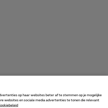
advertenties op haar websites beter af te stemmen op je mogelijke
e websites en sociale media advertenties te tonen die relevant
ookiebeleid