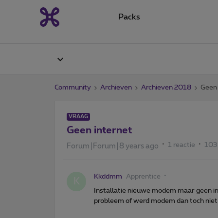
Packs
Community
Archieven
Archieven 2018
Geen 
VRAAG
Geen internet
1 reactie
103
Forum|Forum|8 years ago
Kkddmm
Apprentice
K
Installatie nieuwe modem maar geen in
probleem of werd modem dan toch niet 