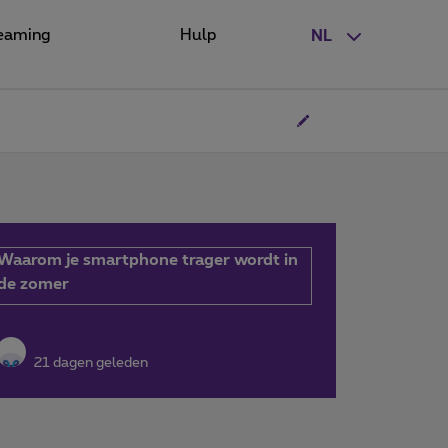
eaming
Hulp
NL
Waarom je smartphone trager wordt in
de zomer
21 dagen geleden