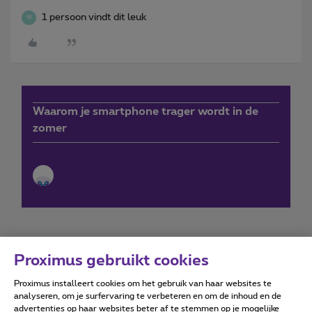
1 persoon vindt dit leuk
W
Waarom je smartphone trager wordt in de
zomer
Proximus gebruikt cookies
Proximus installeert cookies om het gebruik van haar websites te
Forumvoorwaarden
Accessibility statement
analyseren, om je surfervaring te verbeteren en om de inhoud en de
advertenties op haar websites beter af te stemmen op je mogelijke