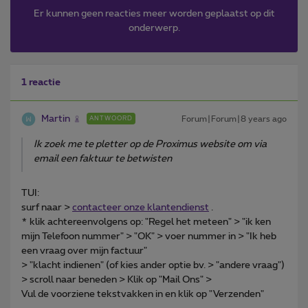
Er kunnen geen reacties meer worden geplaatst op dit
onderwerp.
1 reactie
Martin
Forum|Forum|8 years ago
ANTWOORD
Ik zoek me te pletter op de Proximus website om via
email een faktuur te betwisten
TUI:
surf naar >
contacteer onze klantendienst
.
* klik achtereenvolgens op: "Regel het meteen" > "ik ken
mijn Telefoon nummer" > "OK" > voer nummer in > "Ik heb
een vraag over mijn factuur"
> "klacht indienen" (of kies ander optie bv. > "andere vraag")
> scroll naar beneden > Klik op "Mail Ons" >
Vul de voorziene tekstvakken in en klik op "Verzenden"