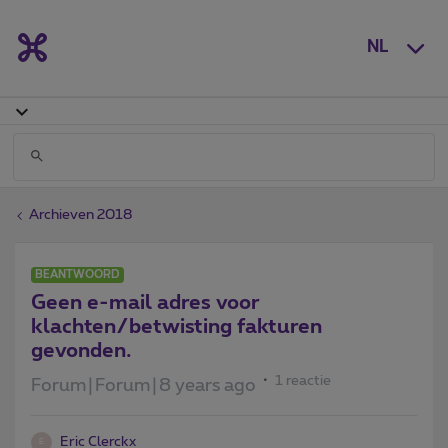
NL
Archieven 2018
BEANTWOORD
Geen e-mail adres voor
klachten/betwisting fakturen
gevonden.
1 reactie
Forum|Forum|8 years ago
Eric Clerckx
E