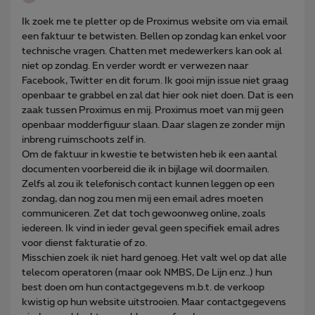
Ik zoek me te pletter op de Proximus website om via email
een faktuur te betwisten. Bellen op zondag kan enkel voor
technische vragen. Chatten met medewerkers kan ook al
niet op zondag. En verder wordt er verwezen naar
Facebook, Twitter en dit forum. Ik gooi mijn issue niet graag
openbaar te grabbel en zal dat hier ook niet doen. Dat is een
zaak tussen Proximus en mij. Proximus moet van mij geen
openbaar modderfiguur slaan. Daar slagen ze zonder mijn
inbreng ruimschoots zelf in.
Om de faktuur in kwestie te betwisten heb ik een aantal
documenten voorbereid die ik in bijlage wil doormailen.
Zelfs al zou ik telefonisch contact kunnen leggen op een
zondag, dan nog zou men mij een email adres moeten
communiceren. Zet dat toch gewoonweg online, zoals
iedereen. Ik vind in ieder geval geen specifiek email adres
voor dienst fakturatie of zo.
Misschien zoek ik niet hard genoeg. Het valt wel op dat alle
telecom operatoren (maar ook NMBS, De Lijn enz..) hun
best doen om hun contactgegevens m.b.t. de verkoop
kwistig op hun website uitstrooien. Maar contactgegevens