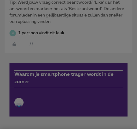
Tip: Werd jouw vraag correct beantwoord? ‘Like’ dan het
antwoord en markeer het als 'Beste antwoord'. De andere
forumleden in een gelijkaardige situatie zullen dan sneller
een oplossing vinden
1 persoon vindt dit leuk
W
Waarom je smartphone trager wordt in de
zomer