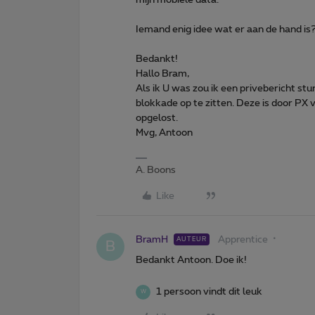
Iemand enig idee wat er aan de hand is
Bedankt!
Hallo Bram,
Als ik U was zou ik een privebericht st
blokkade op te zitten. Deze is door PX 
opgelost.
Mvg, Antoon
A. Boons
Like
BramH
Apprentice
AUTEUR
B
Bedankt Antoon. Doe ik!
1 persoon vindt dit leuk
W