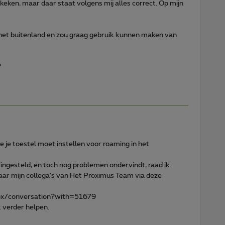
eken, maar daar staat volgens mij alles correct. Op mijn
het buitenland en zou graag gebruik kunnen maken van
?
je je toestel moet instellen voor roaming in het
bt ingesteld, en toch nog problemen ondervindt, raad ik
naar mijn collega's van Het Proximus Team via deze
box/conversation?with=51679
k verder helpen.