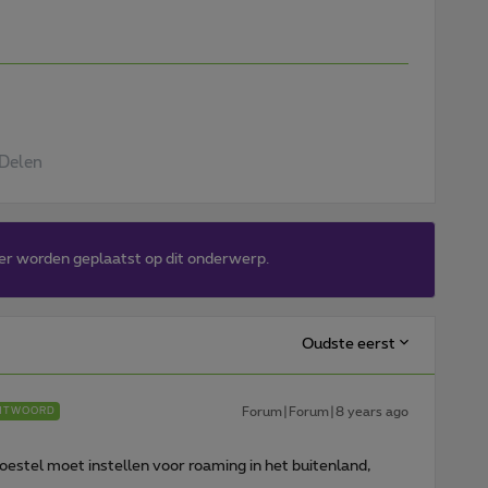
Delen
er worden geplaatst op dit onderwerp.
Oudste eerst
Forum|Forum|8 years ago
NTWOORD
 toestel moet instellen voor roaming in het buitenland,