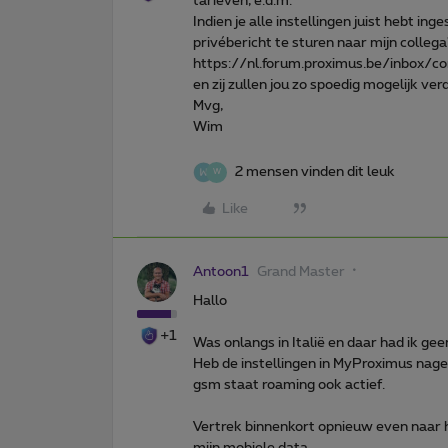
tarieven, e.d.m.
Indien je alle instellingen juist hebt in
privébericht te sturen naar mijn colleg
https://nl.forum.proximus.be/inbox/
en zij zullen jou zo spoedig mogelijk ver
Mvg,
Wim
2 mensen vinden dit leuk
W
Like
Antoon1
Grand Master
Hallo
+1
Was onlangs in Italië en daar had ik gee
Heb de instellingen in MyProximus nagek
gsm staat roaming ook actief.
Vertrek binnenkort opnieuw even naar 
mijn mobiele data.