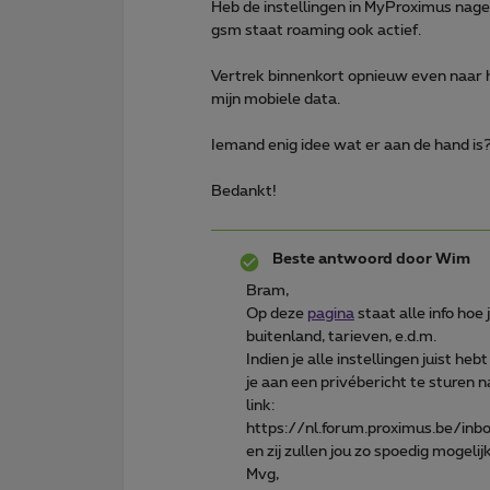
Heb de instellingen in MyProximus nagek
gsm staat roaming ook actief.
Vertrek binnenkort opnieuw even naar 
mijn mobiele data.
Iemand enig idee wat er aan de hand is
Bedankt!
Beste antwoord door
Wim
Bram,
Op deze
pagina
staat alle info hoe 
buitenland, tarieven, e.d.m.
Indien je alle instellingen juist he
je aan een privébericht te sturen 
link:
https://nl.forum.proximus.be/in
en zij zullen jou zo spoedig mogelij
Mvg,