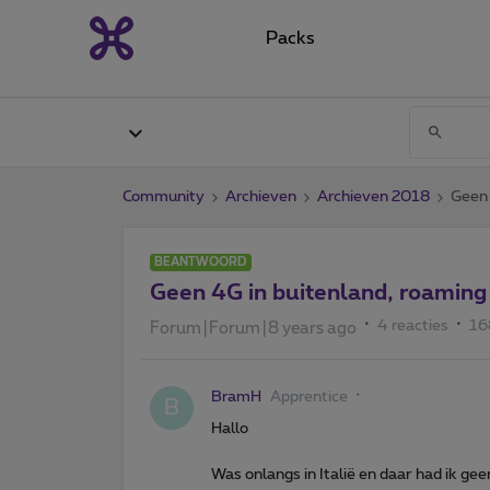
Packs
Community
Archieven
Archieven 2018
Geen 
BEANTWOORD
Geen 4G in buitenland, roaming 
4 reacties
16
Forum|Forum|8 years ago
BramH
Apprentice
B
Hallo
Was onlangs in Italië en daar had ik gee