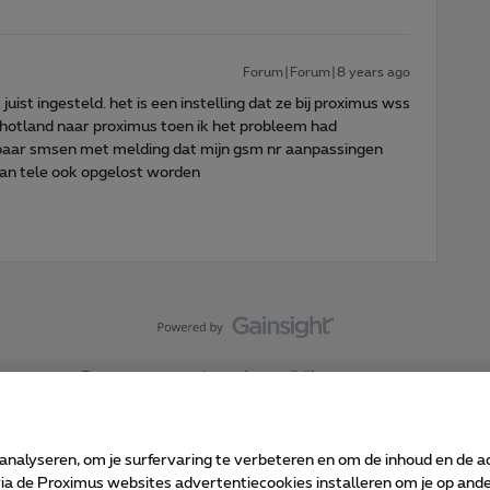
Forum|Forum|8 years ago
juist ingesteld. het is een instelling dat ze bij proximus wss
schotland naar proximus toen ik het probleem had
g paar smsen met melding dat mijn gsm nr aanpassingen
kan tele ook opgelost worden
Forumvoorwaarden
Accessibility statement
 analyseren, om je surfervaring te verbeteren en om de inhoud en de 
 de Proximus websites advertentiecookies installeren om je op ander