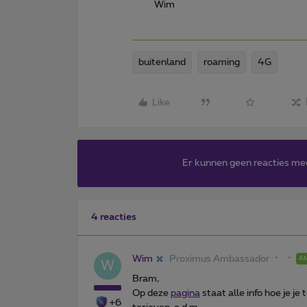
Wim
buitenland
roaming
4G
Like
Er kunnen geen reacties me
4 reacties
Wim
Proximus Ambassador
A
W
Bram,
Op deze
pagina
staat alle info hoe je je
+6