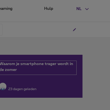
eaming
Hulp
NL
Waarom je smartphone trager wordt in
de zomer
23 dagen geleden