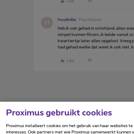
Like
houdinibe
Practitioner
H
heb ik ook gehad in schotland, alles was 
simpel kunnen fiksen, ik belde vanuit 
kwartiertje later alles opgelost. kree
had gehad welke dat weet ik ook niet. 
Like
Proximus gebruikt cookies
Proximus installeert cookies om het gebruik van haar websites te
interesses. Ook partners met wie Proximus samenwerkt kunnen via