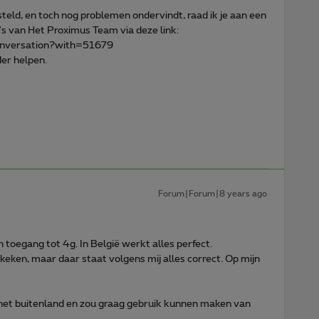
gesteld, en toch nog problemen ondervindt, raad ik je aan een
a's van Het Proximus Team via deze link:
conversation?with=51679
der helpen.
Forum|Forum|8 years ago
n toegang tot 4g. In België werkt alles perfect.
eken, maar daar staat volgens mij alles correct. Op mijn
het buitenland en zou graag gebruik kunnen maken van