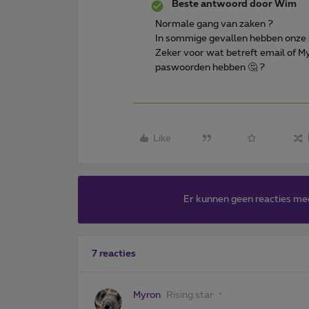
Beste antwoord door
Wim
Normale gang van zaken ?
In sommige gevallen hebben onze m
Zeker voor wat betreft email of MyP
paswoorden hebben 🤔 ?
Like
Er kunnen geen reacties me
7 reacties
Myron
Rising star