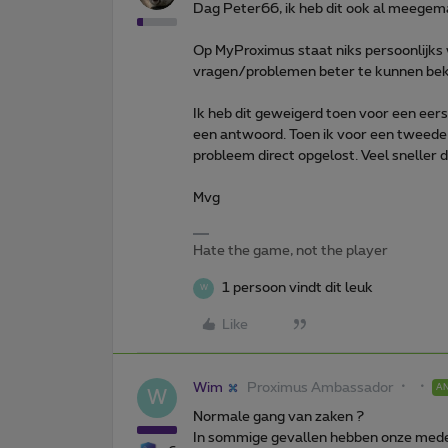
Dag Peter66, ik heb dit ook al meegema
Op MyProximus staat niks persoonlijks 
vragen/problemen beter te kunnen bekijk
Ik heb dit geweigerd toen voor een ee
een antwoord. Toen ik voor een tweede
probleem direct opgelost. Veel sneller du
Mvg
Hate the game, not the player
1 persoon vindt dit leuk
W
Like
Wim
Proximus Ambassador
A
W
Normale gang van zaken ?
In sommige gevallen hebben onze medew