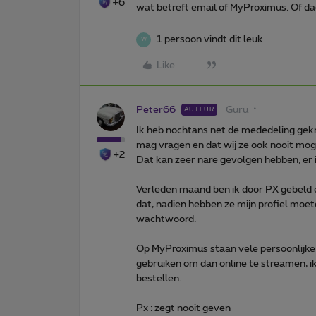
+6
wat betreft email of MyProximus. Of dac
1 persoon vindt dit leuk
W
Like
Peter66
Guru
AUTEUR
Ik heb nochtans net de mededeling gek
mag vragen en dat wij ze ook nooit mo
+2
Dat kan zeer nare gevolgen hebben, er is
Verleden maand ben ik door PX gebeld 
dat, nadien hebben ze mijn profiel mo
wachtwoord.
Op MyProximus staan vele persoonlijke
gebruiken om dan online te streamen, 
bestellen.
Px : zegt nooit geven