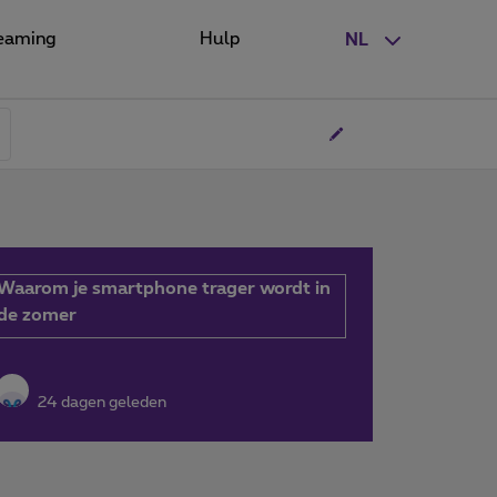
eaming
Hulp
NL
Waarom je smartphone trager wordt in
de zomer
24 dagen geleden