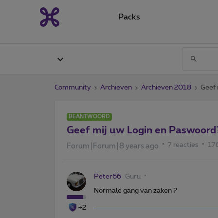
Packs
Community
Archieven
Archieven 2018
Geef 
BEANTWOORD
Geef mij uw Login en Paswoord
7 reacties
17
Forum|Forum|8 years ago
Peter66
Guru
Normale gang van zaken ?
+2