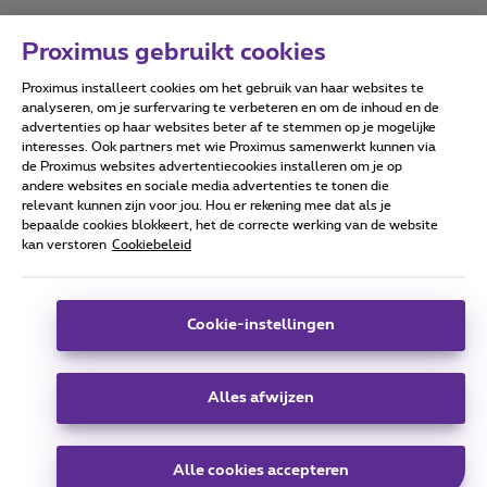
Proximus gebruikt cookies
Proximus installeert cookies om het gebruik van haar websites te
Forumvoorwaarden
Accessibility statement
analyseren, om je surfervaring te verbeteren en om de inhoud en de
advertenties op haar websites beter af te stemmen op je mogelijke
interesses. Ook partners met wie Proximus samenwerkt kunnen via
de Proximus websites advertentiecookies installeren om je op
andere websites en sociale media advertenties te tonen die
relevant kunnen zijn voor jou. Hou er rekening mee dat als je
Alle rechten voorbehouden. ©
2026
Proximus
bepaalde cookies blokkeert, het de correcte werking van de website
kan verstoren
Cookiebeleid
Algemene voorwaarden, consumenteninfo
Prijslijst en tarieven
Toegankelijkheid
Privacy
Cookiebeleid
Cookie manager
Bedrijfsgegevens
Deze website is gecreëerd en wordt beheerd conform het
Cookie-instellingen
Belgisch recht.
Koning Albert II-laan 27 - B-1030 Brussel.
Alles afwijzen
Carrier & Wholesale Solutions
Alle cookies accepteren
Proximus Group
|
Telindus