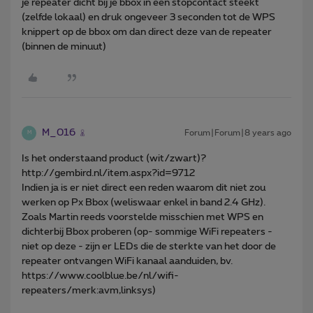
je repeater dicht bij je bbox in een stopcontact steekt
(zelfde lokaal) en druk ongeveer 3 seconden tot de WPS
knippert op de bbox om dan direct deze van de repeater
(binnen de minuut)
M_016
Forum|Forum|8 years ago
M
Is het onderstaand product (wit/zwart)?
http://gembird.nl/item.aspx?id=9712
Indien ja is er niet direct een reden waarom dit niet zou
werken op Px Bbox (weliswaar enkel in band 2.4 GHz).
Zoals Martin reeds voorstelde misschien met WPS en
dichterbij Bbox proberen (op- sommige WiFi repeaters -
niet op deze - zijn er LEDs die de sterkte van het door de
repeater ontvangen WiFi kanaal aanduiden, bv.
https://www.coolblue.be/nl/wifi-
repeaters/merk:avm,linksys)