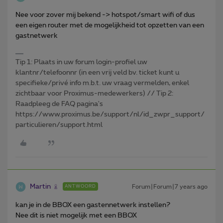
Nee voor zover mij bekend -> hotspot/smart wifi of dus
een eigen router met de mogelijkheid tot opzetten van een
gastnetwerk
Tip 1: Plaats in uw forum login-profiel uw
klantnr/telefoonnr (in een vrij veld bv. ticket kunt u
specifieke/privé info m.b.t. uw vraag vermelden, enkel
zichtbaar voor Proximus-medewerkers) // Tip 2:
Raadpleeg de FAQ pagina's
https://www.proximus.be/support/nl/id_zwpr_support/
particulieren/support.html
Martin
Forum|Forum|7 years ago
ANTWOORD
kan je in de BBOX een gastennetwerk instellen?
Nee dit is niet mogelijk met een BBOX