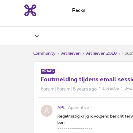
Packs
Community
Archieven
Archieven 2018
Foutm
VRAAG
Foutmelding tijdens email sessi
1 reactie
342
Forum|Forum|8 years ago
APL
Apprentice
A
Regelmatig krijg ik volgend bericht terw
ben.
-----------------