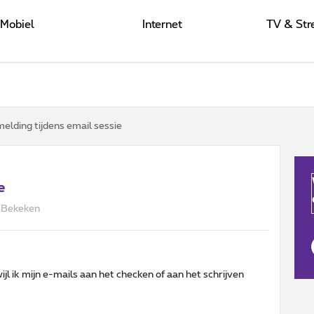
Mobiel
Internet
TV & Str
elding tijdens email sessie
e
 Bekeken
ijl ik mijn e-mails aan het checken of aan het schrijven