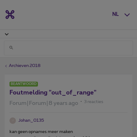
NL
Archieven 2018
BEANTWOORD
Foutmelding "out_of_range"
3 reacties
Forum|Forum|8 years ago
Johan_0135
J
kan geen opnames meer maken