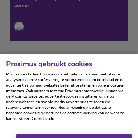
zomer
Proximus gebruikt cookies
Proximus installeert cookies om het gebruik van haar websites te
Forumvoorwaarden
Accessibility statement
analyseren, om je surfervaring te verbeteren en om de inhoud en de
advertenties op haar websites beter af te stemmen op je mogelijke
interesses. Ook partners met wie Proximus samenwerkt kunnen via
de Proximus websites advertentiecookies installeren om je op
andere websites en sociale media advertenties te tonen die
relevant kunnen zijn voor jou. Hou er rekening mee dat als je
Alle rechten voorbehouden. ©
2026
Proximus
bepaalde cookies blokkeert, het de correcte werking van de website
kan verstoren
Cookiebeleid
Algemene voorwaarden, consumenteninfo
Prijslijst en tarieven
Toegankelijkheid
Privacy
Cookiebeleid
Cookie manager
Bedrijfsgegevens