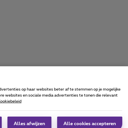
advertenties op haar websites beter af te stemmen op je mogelijke
e websites en sociale media advertenties te tonen die relevant
ookiebeleid
rrier & Wholesale Solutions
oximus Group
|
Telindus
Alles afwijzen
Alle cookies accepteren
obs
|
Sitemap