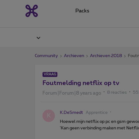
Packs
Community
Archieven
Archieven 2018
Foutm
VRAAG
Foutmelding netflix op tv
8 reacties
55
Forum|Forum|8 years ago
K.DeSmedt
Apprentice
K
Hoewel mijn netflix op pc en gsm gewoon
'Kan geen verbinding maken met Netflix