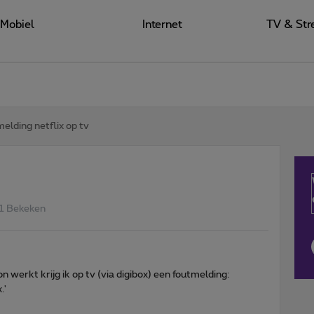
Mobiel
Internet
TV & Str
elding netflix op tv
1 Bekeken
 werkt krijg ik op tv (via digibox) een foutmelding:
.'