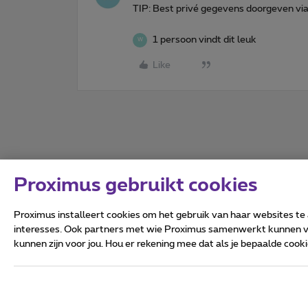
TIP: Best privé gegevens doorgeven vi
1 persoon vindt dit leuk
W
Like
Proximus gebruikt cookies
Proximus installeert cookies om het gebruik van haar websites te
interesses. Ook partners met wie Proximus samenwerkt kunnen via
kunnen zijn voor jou. Hou er rekening mee dat als je bepaalde coo
Alle rechten voorbehouden.
Algemene voorwaarden, con
Privacy
Cookiebeleid
Deze website is gecreëerd en
Koning Albert II-laan 27 - B