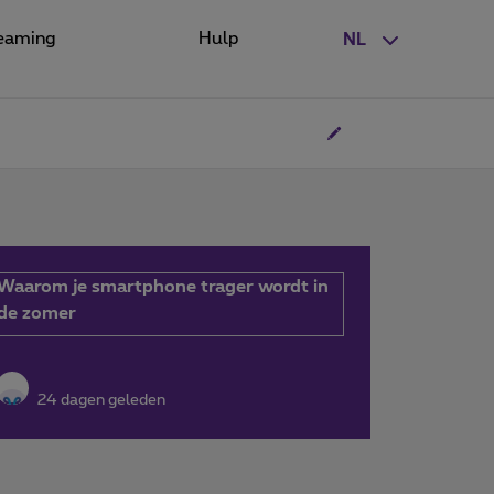
eaming
Hulp
NL
Waarom je smartphone trager wordt in
de zomer
24 dagen geleden