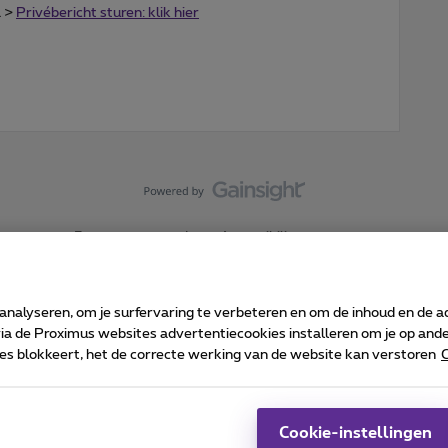
a >
Privébericht sturen: klik hier
Forumvoorwaarden
Accessibility statement
 analyseren, om je surfervaring te verbeteren en om de inhoud en de 
 de Proximus websites advertentiecookies installeren om je op ander
kies blokkeert, het de correcte werking van de website kan verstoren
C
 ©
2026
Proximus
sumenteninfo
Prijslijst en tarieven
Toegankelijkheid
Cookie manager
Bedrijfsgegevens
Ca
 wordt beheerd conform het Belgisch recht.
Pr
Cookie-instellingen
-1030 Brussel.
J