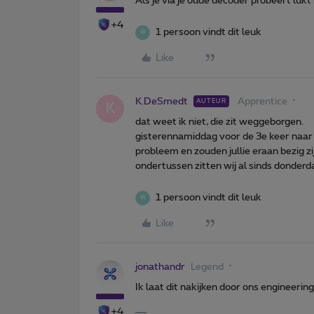
Als je via je oude decoder probeert lukt
+4
1 persoon vindt dit leuk
W
Like
K.DeSmedt
Apprentice
AUTEUR
K
dat weet ik niet, die zit weggeborgen.
gisterennamiddag voor de 3e keer naar n
probleem en zouden jullie eraan bezig zi
ondertussen zitten wij al sinds donderda
1 persoon vindt dit leuk
W
Like
jonathandr
Legend
Ik laat dit nakijken door ons engineeri
+4