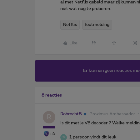
al met Netflix gebeld maar zij kunnen n
niet wat nog te proberen.
Netflix
foutmelding
Like
Er kunnen geen reacties me
8 reacties
RobrechtB
Proximus Ambassador
R
Is dit met je V6 decoder ? Welke melding
+4
1 persoon vindt dit leuk
W