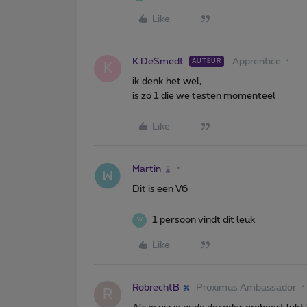
Like
K.DeSmedt
Apprentice
AUTEUR
K
ik denk het wel,
is zo 1 die we testen momenteel
Like
Martin
Dit is een V6
1 persoon vindt dit leuk
W
Like
RobrechtB
Proximus Ambassador
R