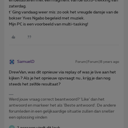
én beluisteren met een fragment van de lotto-trekking van
zaterdag.
t' Ging vandaag weer mis: zo ook het vreugde dansje van de
bokser Yves Ngabo begeleid met muziek.
Mijn PC is een voorbeeld van multi-tasking!
SamuelD
Forum|Forum|8 years ago
DrewVan, was dit opnieuw via replay of was je live aan het
kijken ? Als je het opnieuw opvraagt nu , krijg je dan nog
steeds het zelfde resultaat?
Werd jouw vraag correct beantwoord? ‘Like’ dan het
antwoord en markeer het als 'Beste antwoord'. De andere
forumleden in een gelijkaardige situatie zullen dan sneller
een oplossing vinden
1 persoon vindt dit leuk