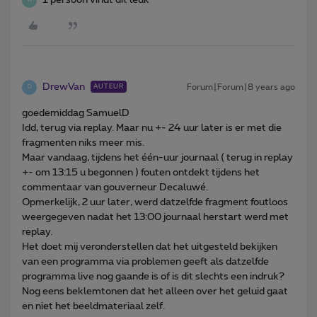
W
DrewVan
Forum|Forum|8 years ago
AUTEUR
D
goedemiddag SamuelD
Idd, terug via replay. Maar nu +- 24 uur later is er met die
fragmenten niks meer mis.
Maar vandaag, tijdens het één-uur journaal ( terug in replay
+- om 13:15 u begonnen ) fouten ontdekt tijdens het
commentaar van gouverneur Decaluwé.
Opmerkelijk, 2 uur later, werd datzelfde fragment foutloos
weergegeven nadat het 13:00 journaal herstart werd met
replay.
Het doet mij veronderstellen dat het uitgesteld bekijken
van een programma via problemen geeft als datzelfde
programma live nog gaande is of is dit slechts een indruk?
Nog eens beklemtonen dat het alleen over het geluid gaat
en niet het beeldmateriaal zelf.