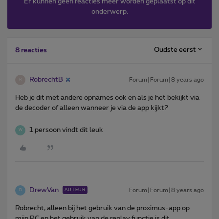
Er kunnen geen reacties meer worden geplaatst op dit
onderwerp.
Oudste eerst
8 reacties
RobrechtB
Forum|Forum|8 years ago
R
Heb je dit met andere opnames ook en als je het bekijkt via
de decoder of alleen wanneer je via de app kijkt?
1 persoon vindt dit leuk
W
DrewVan
Forum|Forum|8 years ago
AUTEUR
D
Robrecht, alleen bij het gebruik van de proximus-app op
mijn PC en het gebruik van de replay functie is dit