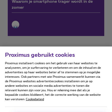
Waarom je smartphone trager wordt in de
zomer
Proximus gebruikt cookies
Proximus installeert cookies om het gebruik van haar websites te
Forumvoorwaarden
Accessibility statement
analyseren, om je surfervaring te verbeteren en om de inhoud en de
advertenties op haar websites beter af te stemmen op je mogelijke
interesses. Ook partners met wie Proximus samenwerkt kunnen via
de Proximus websites advertentiecookies installeren om je op
andere websites en sociale media advertenties te tonen die
relevant kunnen zijn voor jou. Hou er rekening mee dat als je
Alle rechten voorbehouden. ©
2026
Proximus
bepaalde cookies blokkeert, het de correcte werking van de website
kan verstoren
Cookiebeleid
Algemene voorwaarden, consumenteninfo
Prijslijst en tarieven
Toegankelijkheid
Privacy
Cookiebeleid
Cookie manager
Bedrijfsgegevens