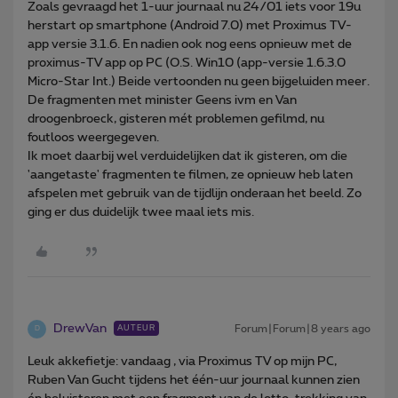
Zoals gevraagd het 1-uur journaal nu 24/01 iets voor 19u
herstart op smartphone (Android 7.0) met Proximus TV-
app versie 3.1.6. En nadien ook nog eens opnieuw met de
proximus-TV app op PC (O.S. Win10 (app-versie 1.6.3.0
Micro-Star Int.) Beide vertoonden nu geen bijgeluiden meer.
De fragmenten met minister Geens ivm en Van
droogenbroeck, gisteren mét problemen gefilmd, nu
foutloos weergegeven.
Ik moet daarbij wel verduidelijken dat ik gisteren, om die
'aangetaste' fragmenten te filmen, ze opnieuw heb laten
afspelen met gebruik van de tijdlijn onderaan het beeld. Zo
ging er dus duidelijk twee maal iets mis.
DrewVan
Forum|Forum|8 years ago
AUTEUR
D
Leuk akkefietje: vandaag , via Proximus TV op mijn PC,
Ruben Van Gucht tijdens het één-uur journaal kunnen zien