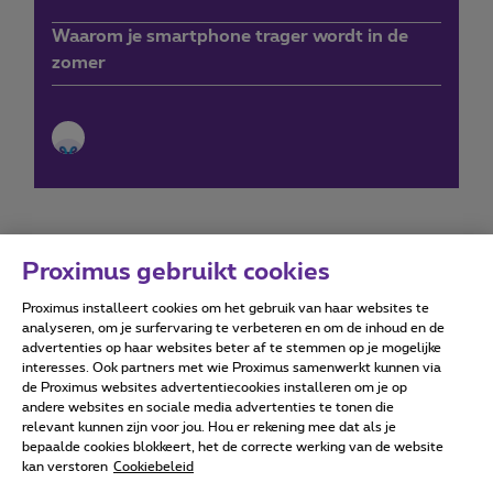
Waarom je smartphone trager wordt in de
zomer
Proximus gebruikt cookies
Proximus installeert cookies om het gebruik van haar websites te
Forumvoorwaarden
Accessibility statement
analyseren, om je surfervaring te verbeteren en om de inhoud en de
advertenties op haar websites beter af te stemmen op je mogelijke
interesses. Ook partners met wie Proximus samenwerkt kunnen via
de Proximus websites advertentiecookies installeren om je op
andere websites en sociale media advertenties te tonen die
relevant kunnen zijn voor jou. Hou er rekening mee dat als je
Alle rechten voorbehouden. ©
2026
Proximus
bepaalde cookies blokkeert, het de correcte werking van de website
kan verstoren
Cookiebeleid
Algemene voorwaarden, consumenteninfo
Prijslijst en tarieven
Toegankelijkheid
Privacy