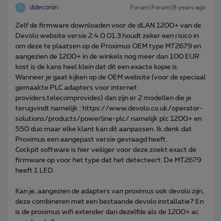
ddeconin
Forum|Forum|8 years ago
D
Zelf de firmware downloaden voor de dLAN 1200+ van de
Devolo website versie 2.4.0.01.3 houdt zeker een risico in
om deze te plaatsen op de Proximus OEM type MT2679 en
aangezien de 1200+ in de winkels nog meer dan 100 EUR
kost is de kans heel klein dat dit een exacte kopie is.
Wanneer je gaat kijken op de OEM website (voor de speciaal
gemaakte PLC adapters voor internet
providers,telecomprovides) dan zijn er 2 modellen die je
terugvindt namelijk : https://www.devolo.co.uk/operator-
solutions/products/powerline-plc/ namelijk plc 1200+ en
550 duo maar elke klant kan dit aanpassen. Ik denk dat
Proximus een aangepast versie gevraagd heeft.
Cockpit software is hier veiliger voor deze zoekt exact de
firmware op voor het type dat het detecteert. De MT2679
heeft 1 LED.
Kan je, aangezien de adapters van proximus ook devolo zijn,
deze combineren met een bestaande devolo installatie? En
is de proximus wifi extender dan dezelfde als de 1200+ ac