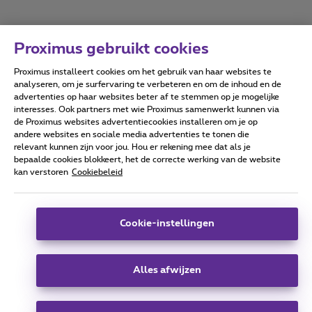
Proximus gebruikt cookies
Proximus installeert cookies om het gebruik van haar websites te
Forumvoorwaarden
Accessibility statement
analyseren, om je surfervaring te verbeteren en om de inhoud en de
advertenties op haar websites beter af te stemmen op je mogelijke
interesses. Ook partners met wie Proximus samenwerkt kunnen via
de Proximus websites advertentiecookies installeren om je op
andere websites en sociale media advertenties te tonen die
relevant kunnen zijn voor jou. Hou er rekening mee dat als je
Alle rechten voorbehouden. ©
2026
Proximus
bepaalde cookies blokkeert, het de correcte werking van de website
kan verstoren
Cookiebeleid
Algemene voorwaarden, consumenteninfo
Prijslijst en tarieven
Toegankelijkheid
Privacy
Cookiebeleid
Cookie manager
Bedrijfsgegevens
Deze website is gecreëerd en wordt beheerd conform het
Cookie-instellingen
Belgisch recht.
Koning Albert II-laan 27 - B-1030 Brussel.
Alles afwijzen
Carrier & Wholesale Solutions