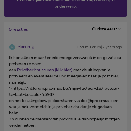
Er kunnen geen reacties meer worden geplaatst op dit
onderwerp.
Oudste eerst
5 reacties
Martin
Forum|Forum|7 years ago
Ik kan alleen maar ter info meegeven wat ik in dit geval zou
proberen te doen:
een
Privébericht sturen (klik hier)
met de uitleg van je
probleem en eventueel de link meegeven naar je post hier,
namelijk:
> https://nl.forum.proximus.be/mijn-factuur-18/factuur-
te-laat-betaald-45937
en het betalingsbewijs doorsturen via doc@proximus.com
wat je ook vermeldt in je privébericht dat je dit gedaan
hebt.
Zo kunnen de mensen van proximus je dan hopelijk morgen
verder helpen.