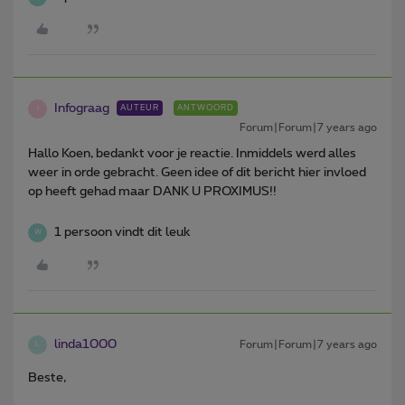
Infograag
AUTEUR
ANTWOORD
I
Forum|Forum|7 years ago
Hallo Koen, bedankt voor je reactie. Inmiddels werd alles
weer in orde gebracht. Geen idee of dit bericht hier invloed
op heeft gehad maar DANK U PROXIMUS!!
1 persoon vindt dit leuk
W
linda1000
Forum|Forum|7 years ago
L
Beste,