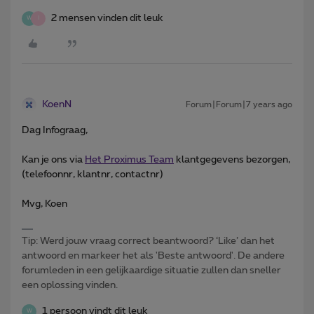
2 mensen vinden dit leuk
W
I
KoenN
Forum|Forum|7 years ago
Dag Infograag,
Kan je ons via
Het Proximus Team
klantgegevens bezorgen,
(telefoonnr, klantnr, contactnr)
Mvg, Koen
Tip: Werd jouw vraag correct beantwoord? ‘Like’ dan het
antwoord en markeer het als 'Beste antwoord'. De andere
forumleden in een gelijkaardige situatie zullen dan sneller
een oplossing vinden.
1 persoon vindt dit leuk
W