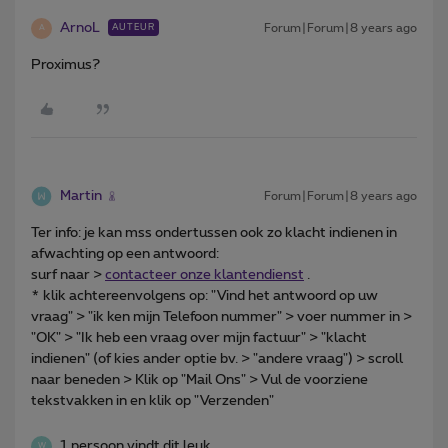
ArnoL
Forum|Forum|8 years ago
AUTEUR
A
Proximus?
Martin
Forum|Forum|8 years ago
Ter info: je kan mss ondertussen ook zo klacht indienen in
afwachting op een antwoord:
surf naar >
contacteer onze klantendienst
.
* klik achtereenvolgens op: "Vind het antwoord op uw
vraag" > "ik ken mijn Telefoon nummer" > voer nummer in >
"OK" > "Ik heb een vraag over mijn factuur" > "klacht
indienen" (of kies ander optie bv. > "andere vraag") > scroll
naar beneden > Klik op "Mail Ons" > Vul de voorziene
tekstvakken in en klik op "Verzenden"
1 persoon vindt dit leuk
W