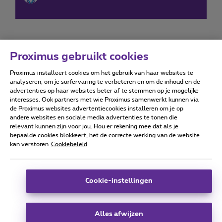
Proximus gebruikt cookies
Proximus installeert cookies om het gebruik van haar websites te
Forumvoorwaarden
Accessibility statement
analyseren, om je surfervaring te verbeteren en om de inhoud en de
advertenties op haar websites beter af te stemmen op je mogelijke
interesses. Ook partners met wie Proximus samenwerkt kunnen via
de Proximus websites advertentiecookies installeren om je op
andere websites en sociale media advertenties te tonen die
relevant kunnen zijn voor jou. Hou er rekening mee dat als je
Alle rechten voorbehouden. ©
2026
Proximus
bepaalde cookies blokkeert, het de correcte werking van de website
kan verstoren
Cookiebeleid
Algemene voorwaarden, consumenteninfo
Prijslijst en tarieven
Toegankelijkheid
Privacy
Cookiebeleid
Cookie manager
Bedrijfsgegevens
Deze website is gecreëerd en wordt beheerd conform het
Cookie-instellingen
Belgisch recht.
Koning Albert II-laan 27 - B-1030 Brussel.
Alles afwijzen