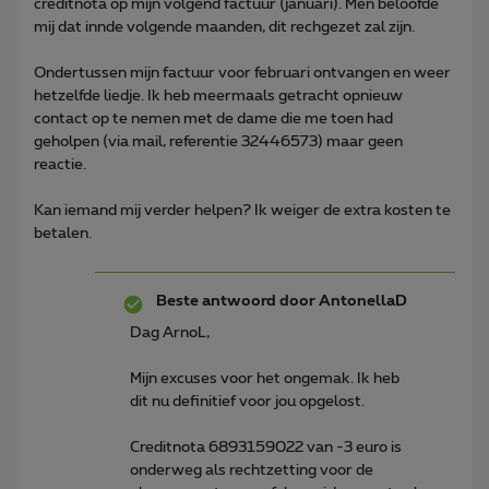
creditnota op mijn volgend factuur (januari). Men beloofde
mij dat innde volgende maanden, dit rechgezet zal zijn.
Ondertussen mijn factuur voor februari ontvangen en weer
hetzelfde liedje. Ik heb meermaals getracht opnieuw
contact op te nemen met de dame die me toen had
geholpen (via mail, referentie 32446573) maar geen
reactie.
Kan iemand mij verder helpen? Ik weiger de extra kosten te
betalen.
Beste antwoord door
AntonellaD
Dag ArnoL,
Mijn excuses voor het ongemak. Ik heb
dit nu definitief voor jou opgelost.
Creditnota 6893159022 van -3 euro is
onderweg als rechtzetting voor de