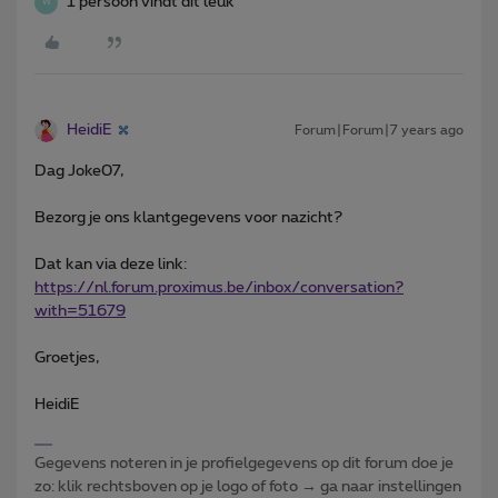
1 persoon vindt dit leuk
W
HeidiE
Forum|Forum|7 years ago
Dag Joke07,
Bezorg je ons klantgegevens voor nazicht?
Dat kan via deze link:
https://nl.forum.proximus.be/inbox/conversation?
with=51679
Groetjes,
HeidiE
Gegevens noteren in je profielgegevens op dit forum doe je
zo: klik rechtsboven op je logo of foto → ga naar instellingen