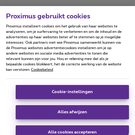
Proximus gebruikt cookies
Proximus installeert cookies om het gebruik van haar websites te
Forumvoorwaarden
Accessibility statement
analyseren, om je surfervaring te verbeteren en om de inhoud en de
advertenties op haar websites beter af te stemmen op je mogelijke
interesses. Ook partners met wie Proximus samenwerkt kunnen via
de Proximus websites advertentiecookies installeren om je op
andere websites en sociale media advertenties te tonen die
relevant kunnen zijn voor jou. Hou er rekening mee dat als je
Alle rechten voorbehouden. ©
2026
Proximus
bepaalde cookies blokkeert, het de correcte werking van de website
kan verstoren
Cookiebeleid
Algemene voorwaarden, consumenteninfo
Prijslijst en tarieven
Toegankelijkheid
Privacy
Cookiebeleid
Cookie manager
Bedrijfsgegevens
Deze website is gecreëerd en wordt beheerd conform het
Cookie-instellingen
Belgisch recht.
Koning Albert II-laan 27 - B-1030 Brussel.
Alles afwijzen
Carrier & Wholesale Solutions
Alle cookies accepteren
Proximus Group
|
Telindus