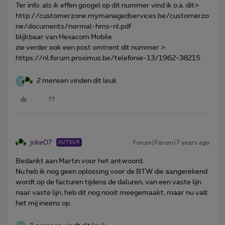
Ter info: als ik effen googel op dit nummer vind ik o.a. dit>
http://customerzone.mymanagedservices.be/customerzo
ne/documents/normal-hms-nl.pdf
blijkbaar van Hexacom Mobile
zie verder ook een post omtrent dit nummer >
https://nl.forum.proximus.be/telefonie-13/1962-38215
2 mensen vinden dit leuk
W
joke07
Forum|Forum|7 years ago
AUTEUR
Bedankt aan Martin voor het antwoord.
Nu heb ik nog geen oplossing voor de BTW die aangerekend
wordt op de facturen tijdens de daluren, van een vaste lijn
naar vaste lijn, heb dit nog nooit meegemaakt, maar nu valt
het mij ineens op.