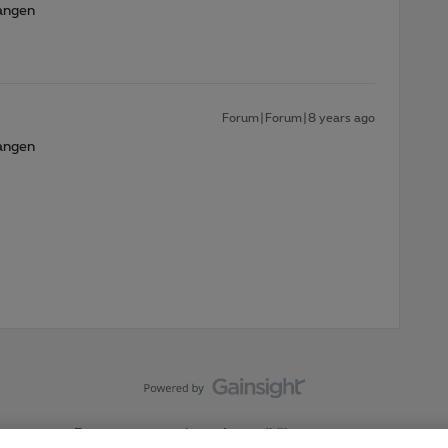
vangen
Forum|Forum|8 years ago
vangen
Forumvoorwaarden
Accessibility statement