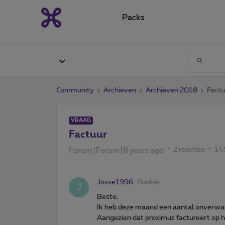
Packs
Community
Archieven
Archieven 2018
Factu
VRAAG
Factuur
2 reacties
14
Forum|Forum|8 years ago
Josse1996
Rookie
J
Beste,
Ik heb deze maand een aantal onverwa
Aangezien dat proximus factureert op he