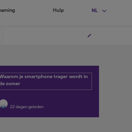
eaming
Hulp
NL
Waarom je smartphone trager wordt in
de zomer
22 dagen geleden