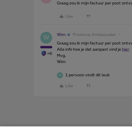
Graag zou ik mijn factuur per post ont
Like
Wim
Proximus Ambassador
W
Graag zou ik mijn factuur per post ont
Alle info hoe je dat aanpast vind je
hier
.
+6
Mvg,
Wim
1 persoon vindt dit leuk
W
Like