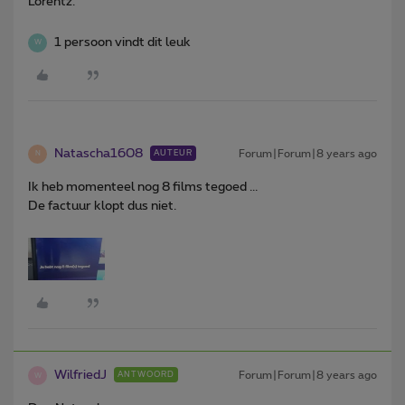
Lorentz.
1 persoon vindt dit leuk
W
Natascha1608
Forum|Forum|8 years ago
AUTEUR
N
Ik heb momenteel nog 8 films tegoed ...
De factuur klopt dus niet.
WilfriedJ
Forum|Forum|8 years ago
ANTWOORD
W