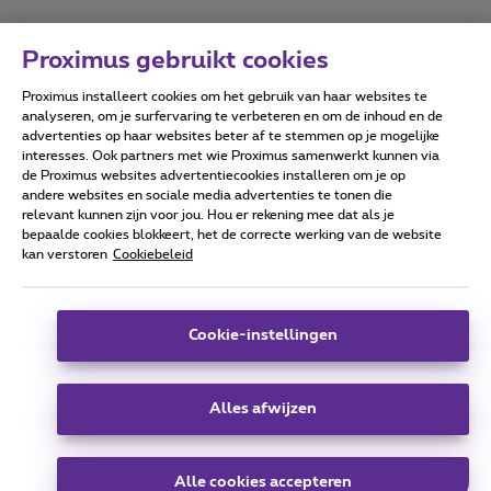
Proximus gebruikt cookies
Proximus installeert cookies om het gebruik van haar websites te
Forumvoorwaarden
Accessibility statement
analyseren, om je surfervaring te verbeteren en om de inhoud en de
advertenties op haar websites beter af te stemmen op je mogelijke
interesses. Ook partners met wie Proximus samenwerkt kunnen via
de Proximus websites advertentiecookies installeren om je op
andere websites en sociale media advertenties te tonen die
relevant kunnen zijn voor jou. Hou er rekening mee dat als je
Alle rechten voorbehouden. ©
2026
Proximus
bepaalde cookies blokkeert, het de correcte werking van de website
kan verstoren
Cookiebeleid
Algemene voorwaarden, consumenteninfo
Prijslijst en tarieven
Toegankelijkheid
Privacy
Cookiebeleid
Cookie manager
Bedrijfsgegevens
Deze website is gecreëerd en wordt beheerd conform het
Cookie-instellingen
Belgisch recht.
Koning Albert II-laan 27 - B-1030 Brussel.
Alles afwijzen
Carrier & Wholesale Solutions
Alle cookies accepteren
Proximus Group
|
Telindus