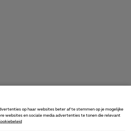
advertenties op haar websites beter af te stemmen op je mogelijke
e websites en sociale media advertenties te tonen die relevant
ookiebeleid