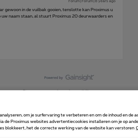
Forum|Forum|8 years ago
aar gewoon in de vuilbak gooien, tenslotte kan Proximus u
op uw naam staan, al stuurt Proximus 20 deurwaarders en
Forumvoorwaarden
Accessibility statement
 analyseren, om je surfervaring te verbeteren en om de inhoud en de 
 de Proximus websites advertentiecookies installeren om je op ander
kies blokkeert, het de correcte werking van de website kan verstoren
C
 ©
2026
Proximus
sumenteninfo
Prijslijst en tarieven
Toegankelijkheid