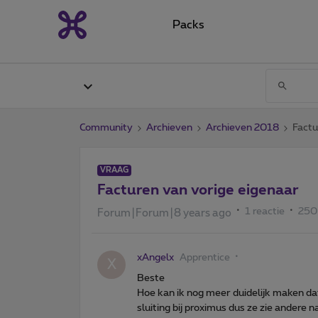
Packs
Community
Archieven
Archieven 2018
Factu
VRAAG
Facturen van vorige eigenaar
1 reactie
250
Forum|Forum|8 years ago
xAngelx
Apprentice
X
Beste
Hoe kan ik nog meer duidelijk maken dat 
sluiting bij proximus dus ze zie andere 