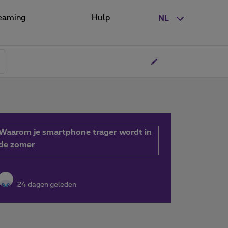
eaming
Hulp
NL
Waarom je smartphone trager wordt in
de zomer
24 dagen geleden