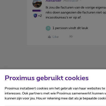
Alexander
Motivator
Ik zou die facturen van de vorige eigen
niks doen aangezien die facturen niet 
+2
incasobureau's er op af.
1 persoon vindt dit leuk
W
Like
Proximus gebruikt cookies
Proximus installeert cookies om het gebruik van haar websites te
interesses. Ook partners met wie Proximus samenwerkt kunnen via
kunnen zijn voor jou. Hou er rekening mee dat als je bepaalde coo
Alle rechten voorbehouden.
Algemene voorwaarden, con