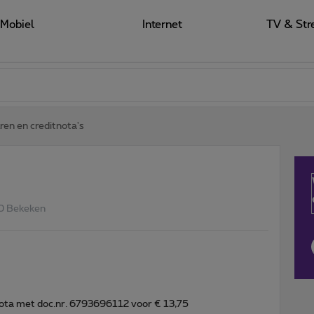
Mobiel
Internet
TV & Str
ren en creditnota's
0 Bekeken
ota met doc.nr. 6793696112 voor € 13,75