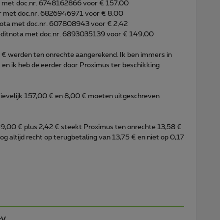
 met doc.nr. 6748162866 voor € 157,00
r met doc.nr. 6826946971 voor € 8,00
ota met doc.nr. 607808943 voor € 2,42
editnota met doc.nr. 6893035139 voor € 149,00
0 € werden ten onrechte aangerekend. Ik ben immers in
en ik heb de eerder door Proximus ter beschikking
tievelijk 157,00 € en 8,00 € moeten uitgeschreven
49,00 € plus 2,42 € steekt Proximus ten onrechte 13,58 €
nog altijd recht op terugbetaling van 13,75 € en niet op 0,17
zV