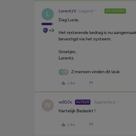
LorentzV
Legend
ANTWOORD
L
Dag Lucie,
+3
Het resterende bedrag is nu aangemaak
bevestigd via het systeem.
Groetjes,
Lorentz.
2 mensen vinden dit leuk
W
W
Like
w810c
Apprentice
AUTEUR
W
Hartelijk Bedankt !
Like