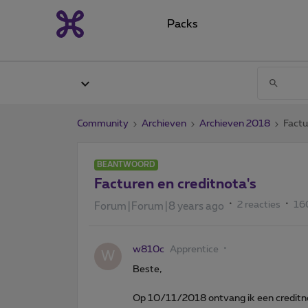
Packs
Community
Archieven
Archieven 2018
Factu
BEANTWOORD
Facturen en creditnota's
2 reacties
16
Forum|Forum|8 years ago
w810c
Apprentice
W
Beste,
Op 10/11/2018 ontvang ik een creditn