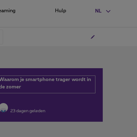
eaming
Hulp
NL
Waarom je smartphone trager wordt in
de zomer
23 dagen geleden