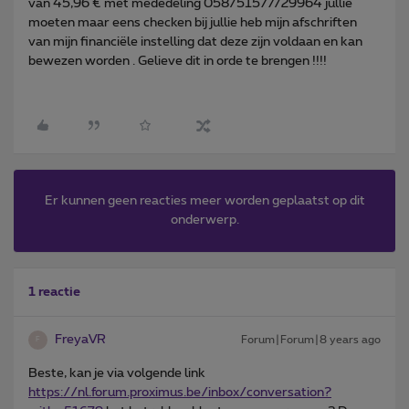
van 45,96 € met mededeling 058/51577/29964 jullie
moeten maar eens checken bij jullie heb mijn afschriften
van mijn financiële instelling dat deze zijn voldaan en kan
bewezen worden . Gelieve dit in orde te brengen !!!!
Er kunnen geen reacties meer worden geplaatst op dit
onderwerp.
1 reactie
FreyaVR
Forum|Forum|8 years ago
F
Beste, kan je via volgende link
https://nl.
forum.proximus.be/inbox/conversation?