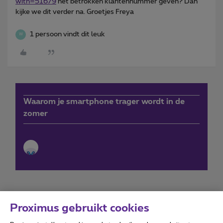
with=51679
het betrokken klantennummer geven? Dan
kijke we dit verder na. Groetjes Freya
1 persoon vindt dit leuk
W
Waarom je smartphone trager wordt in de
zomer
Proximus gebruikt cookies