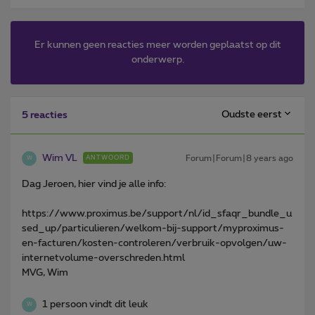
Er kunnen geen reacties meer worden geplaatst op dit
onderwerp.
Oudste eerst
5 reacties
Wim VL
Forum|Forum|8 years ago
ANTWOORD
W
Dag Jeroen, hier vind je alle info:
https://www.proximus.be/support/nl/id_sfaqr_bundle_u
sed_up/particulieren/welkom-bij-support/myproximus-
en-facturen/kosten-controleren/verbruik-opvolgen/uw-
internetvolume-overschreden.html
MVG, Wim
1 persoon vindt dit leuk
W