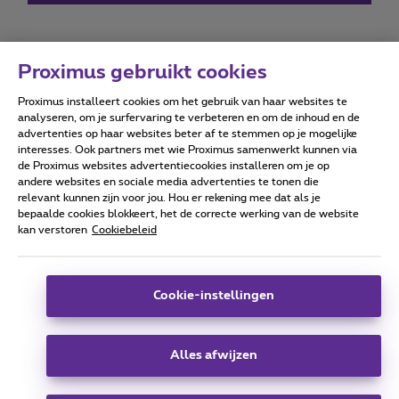
Proximus gebruikt cookies
Proximus installeert cookies om het gebruik van haar websites te
Forumvoorwaarden
Accessibility statement
analyseren, om je surfervaring te verbeteren en om de inhoud en de
advertenties op haar websites beter af te stemmen op je mogelijke
interesses. Ook partners met wie Proximus samenwerkt kunnen via
de Proximus websites advertentiecookies installeren om je op
andere websites en sociale media advertenties te tonen die
relevant kunnen zijn voor jou. Hou er rekening mee dat als je
Alle rechten voorbehouden. ©
2026
Proximus
bepaalde cookies blokkeert, het de correcte werking van de website
kan verstoren
Cookiebeleid
Algemene voorwaarden, consumenteninfo
Prijslijst en tarieven
Toegankelijkheid
Privacy
Cookiebeleid
Cookie manager
Bedrijfsgegevens
Deze website is gecreëerd en wordt beheerd conform het
Cookie-instellingen
Belgisch recht.
Koning Albert II-laan 27 - B-1030 Brussel.
Alles afwijzen
Carrier & Wholesale Solutions