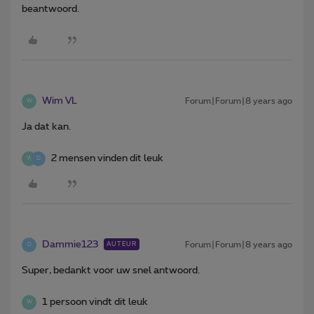
beantwoord.
Wim VL
Forum|Forum|8 years ago
W
Ja dat kan.
2 mensen vinden dit leuk
W
D
Dammie123
Forum|Forum|8 years ago
AUTEUR
D
Super, bedankt voor uw snel antwoord.
1 persoon vindt dit leuk
W