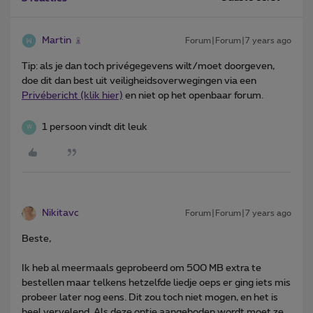
Martin
Forum|Forum|7 years ago
Tip: als je dan toch privégegevens wilt/moet doorgeven,
doe dit dan best uit veiligheidsoverwegingen via een
Privébericht (klik hier)
en niet op het openbaar forum.
1 persoon vindt dit leuk
W
Nikitavc
Forum|Forum|7 years ago
Beste,
Ik heb al meermaals geprobeerd om 500 MB extra te
bestellen maar telkens hetzelfde liedje oeps er ging iets mis
probeer later nog eens. Dit zou toch niet mogen, en het is
heel vervelend. Als deze optie aangeboden wordt moet ze