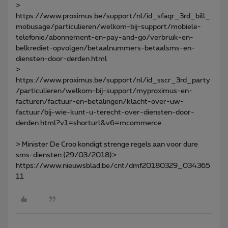
>
https://www.proximus.be/support/nl/id_sfaqr_3rd_bill_
mobusage/particulieren/welkom-bij-support/mobiele-
telefonie/abonnement-en-pay-and-go/verbruik-en-
belkrediet-opvolgen/betaalnummers-betaalsms-en-
diensten-door-derden.html
>
https://www.proximus.be/support/nl/id_sscr_3rd_party
/particulieren/welkom-bij-support/myproximus-en-
facturen/factuur-en-betalingen/klacht-over-uw-
factuur/bij-wie-kunt-u-terecht-over-diensten-door-
derden.html?v1=shorturl&v6=mcommerce
> Minister De Croo kondigt strenge regels aan voor dure
sms-diensten (29/03/2018)>
https://www.nieuwsblad.be/cnt/dmf20180329_034365
11