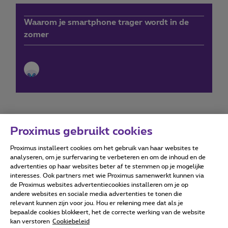
Waarom je smartphone trager wordt in de
zomer
Proximus gebruikt cookies
Proximus installeert cookies om het gebruik van haar websites te
Forumvoorwaarden
Accessibility statement
analyseren, om je surfervaring te verbeteren en om de inhoud en de
advertenties op haar websites beter af te stemmen op je mogelijke
interesses. Ook partners met wie Proximus samenwerkt kunnen via
de Proximus websites advertentiecookies installeren om je op
andere websites en sociale media advertenties te tonen die
relevant kunnen zijn voor jou. Hou er rekening mee dat als je
Alle rechten voorbehouden. ©
2026
Proximus
bepaalde cookies blokkeert, het de correcte werking van de website
kan verstoren
Cookiebeleid
Algemene voorwaarden, consumenteninfo