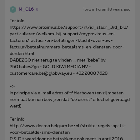
M_016
Forum|Forum|8 years ago
M
Ter info:
https://www.proximus.be/support/nl/id_sfaqr_3rd_bill/
particulieren/welkom-bij-support/myproximus-en-
facturen/factuur-en-betalingen/klacht-over-uw-
factuur/betaalnummers-betaalsms-en-diensten-door-
derden.html
BABE2GO niet terug te vinden .... met "babe" bv.
250 babes2go - GOLD KIWI MEDIA NV -
customercare.be@globway.eu - +32 2808 7628
->
in principe via e-mail adres of tf hierboven (en zij moeten
normaal kunnen bewijzen dat "de dienst" effectief gevraagd
werd)
Ter info:
http://www.decroo.belgium.be/nl/strikte-regels-op-til-
voor-betaalde-sms-diensten
P.S. Dit werd door de betrokkene ook reeds in april 2016