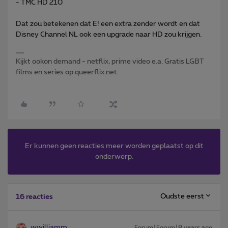
- TMC HD 210
Dat zou betekenen dat E! een extra zender wordt en dat
Disney Channel NL ook een upgrade naar HD zou krijgen.
Kijkt ookon demand - netflix, prime video e.a. Gratis LGBT
films en series op queerflix.net.
Er kunnen geen reacties meer worden geplaatst op dit
onderwerp.
Oudste eerst
16 reacties
wwilliamm
Forum|Forum|8 years ago