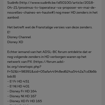
Sudinfo (http://www.sudinfo.be/id50100/article/2018-
04-21/proximus-tv-loperateur-va-proposer-en-mai-de-
nouvelles-chaines-en-haute#) nog meer HD zenders in het
aanbod:
Het betreft wel de Franstalige versies van deze zenders.
E!
Disney Channel
Disney XD
Echter iemand van het ADSL-BC forum ontdekte dat er
nog volgende zenders in HD verborgen waren op het
netwerk van PX: (https://forum.adsl-
bc.org/viewtopic.php?
f=52&t=98391&sid=05afa44948ed624a5442a7cd3b6b
bdc8)
- E! Fr HD 451
- E! Nl HD 401
- Disney Fr HD 164
- Disney Nl HD 167
- Disney XD Fr HD 165