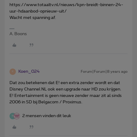
https://www.totaaltv.nl/nieuws/kpn-breidt-binnen-24-
uur-hdaanbod-opnieuw-uit/
Wacht met spanning af.
A. Boons
Koen_024
Forum|Forum|8 years ago
K
Dat zou betekenen dat E! een extra zender wordt en dat
Disney Channel NL ook een upgrade naar HD zou krijgen.
E! Entertainment is geen nieuwe zender maar zit al sinds
2006 in SD bij Belgacom / Proximus.
2 mensen vinden dit leuk
W