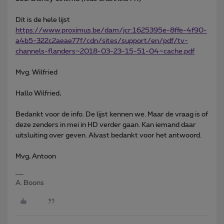
Dit is de hele lijst
https://www.proximus.be/dam/jcr:1625395e-8ffe-4f90-
a4b5-322c2aeae77f/cdn/sites/support/en/pdf/tv-
channels-flanders~2018-03-23-15-51-04~cache.pdf
Mvg. Wilfried
Hallo Wilfried,
Bedankt voor de info. De lijst kennen we. Maar de vraag is of
deze zenders in mei in HD verder gaan. Kan iemand daar
uitsluiting over geven. Alvast bedankt voor het antwoord.
Mvg, Antoon
A. Boons