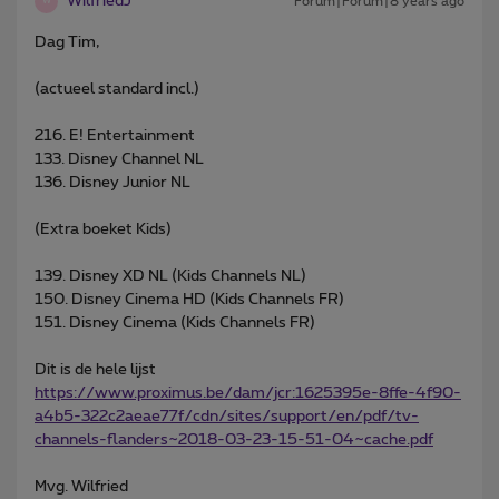
WilfriedJ
Forum|Forum|8 years ago
W
Dag Tim,
(actueel standard incl.)
216. E! Entertainment
133. Disney Channel NL
136. Disney Junior NL
(Extra boeket Kids)
139. Disney XD NL (Kids Channels NL)
150. Disney Cinema HD (Kids Channels FR)
151. Disney Cinema (Kids Channels FR)
Dit is de hele lijst
https://www.proximus.be/dam/jcr:1625395e-8ffe-4f90-
a4b5-322c2aeae77f/cdn/sites/support/en/pdf/tv-
channels-flanders~2018-03-23-15-51-04~cache.pdf
Mvg. Wilfried