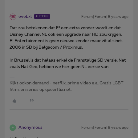
evebxl
Forum|Forum|8 years ago
AUTEUR
Dat zou betekenen dat E! een extra zender wordt en dat
Disney Channel NL ook een upgrade naar HD zou krijgen.
E! Entertainment is geen nieuwe zender maar zit al sinds
2006 in SD bij Belgacom / Proximus.
In Brussel is dat helaas enkel de Franstalige SD versie. Net
zoals Nat Geo, hebben we hier geen NL versie van.
Kijkt ookon demand - netflix, prime video e.a. Gratis LGBT
films en series op queerflix.net.
Anonymous
Forum|Forum|8 years ago
A