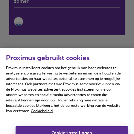
zomer
Proximus gebruikt cookies
Proximus installeert cookies om het gebruik van haar websites te
Forumvoorwaarden
Accessibility statement
analyseren, om je surfervaring te verbeteren en om de inhoud en de
advertenties op haar websites beter af te stemmen op je mogelijke
interesses. Ook partners met wie Proximus samenwerkt kunnen via
de Proximus websites advertentiecookies installeren om je op
andere websites en sociale media advertenties te tonen die
relevant kunnen zijn voor jou. Hou er rekening mee dat als je
Alle rechten voorbehouden. ©
2026
Proximus
bepaalde cookies blokkeert, het de correcte werking van de website
kan verstoren
Cookiebeleid
Algemene voorwaarden, consumenteninfo
Prijslijst en tarieven
Toegankelijkheid
Privacy
Cookiebeleid
Cookie manager
Bedrijfsgegevens
Deze website is gecreëerd en wordt beheerd conform het
Cookie-instellingen