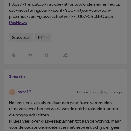
https://trendstop.knack.be/nl/ontop/ondernemen/europ
ese-investeringsbank-leent-400-miljoen-euro-aan-
proximus-voor-glasvezelnetwerk-1067-546820.aspx
PxsNews
Glasvezel
FTTH
1 reactie
hans13
Forum|Forum|8 years ago
H
Het zou leuk zijn als ze daar een paar franc van zouden
uitgeven, voor het netwerk van de ook betalende klanten
die nog op adsl zitten.
Ik lees veel over glasvezelplannen tot aan de woning, maar
voor de oudste onderdelen van het netwerk schijnt er geen