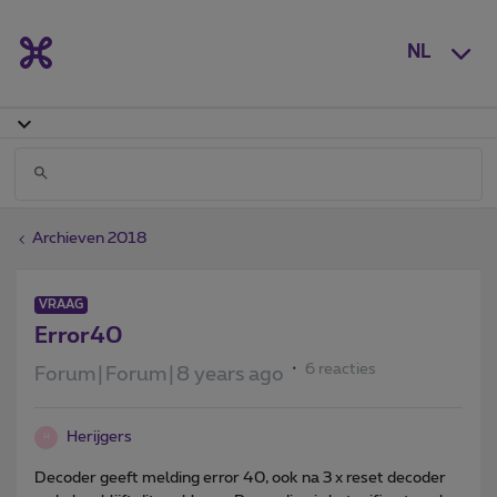
NL
Archieven 2018
VRAAG
Error40
6 reacties
Forum|Forum|8 years ago
Herijgers
H
Decoder geeft melding error 40, ook na 3 x reset decoder