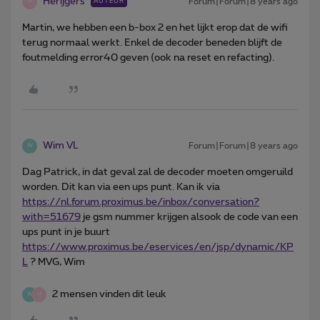
Herijgers
Forum|Forum|8 years ago
AUTEUR
H
Martin, we hebben een b-box 2 en het lijkt erop dat de wifi
terug normaal werkt. Enkel de decoder beneden blijft de
foutmelding error40 geven (ook na reset en refacting).
Wim VL
Forum|Forum|8 years ago
W
Dag Patrick, in dat geval zal de decoder moeten omgeruild
worden. Dit kan via een ups punt. Kan ik via
https://nl.forum.proximus.be/inbox/conversation?
with=51679
je gsm nummer krijgen alsook de code van een
ups punt in je buurt
https://www.proximus.be/eservices/en/jsp/dynamic/KP
L
? MVG, Wim
2 mensen vinden dit leuk
W
H