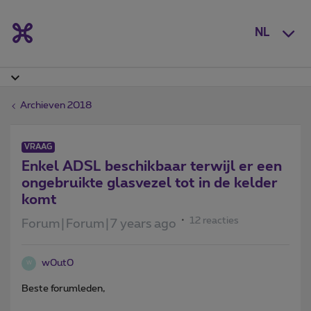
NL
Archieven 2018
VRAAG
Enkel ADSL beschikbaar terwijl er een
ongebruikte glasvezel tot in de kelder
komt
12 reacties
Forum|Forum|7 years ago
w0ut0
W
Beste forumleden,