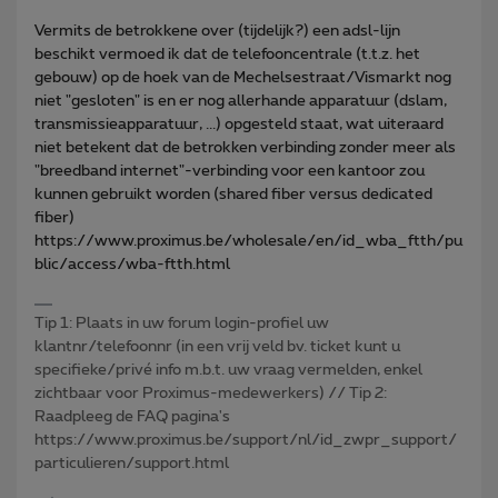
Vermits de betrokkene over (tijdelijk?) een adsl-lijn
beschikt vermoed ik dat de telefooncentrale (t.t.z. het
gebouw) op de hoek van de Mechelsestraat/Vismarkt nog
niet "gesloten" is en er nog allerhande apparatuur (dslam,
transmissieapparatuur, ...) opgesteld staat, wat uiteraard
niet betekent dat de betrokken verbinding zonder meer als
"breedband internet"-verbinding voor een kantoor zou
kunnen gebruikt worden (shared fiber versus dedicated
fiber)
https://www.proximus.be/wholesale/en/id_wba_ftth/pu
blic/access/wba-ftth.html
Tip 1: Plaats in uw forum login-profiel uw
klantnr/telefoonnr (in een vrij veld bv. ticket kunt u
specifieke/privé info m.b.t. uw vraag vermelden, enkel
zichtbaar voor Proximus-medewerkers) // Tip 2:
Raadpleeg de FAQ pagina's
https://www.proximus.be/support/nl/id_zwpr_support/
particulieren/support.html