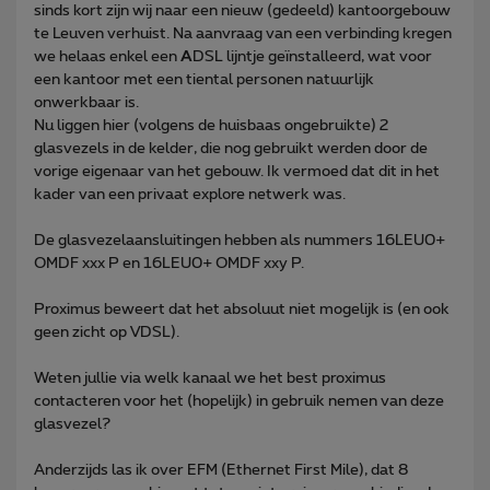
sinds kort zijn wij naar een nieuw (gedeeld) kantoorgebouw
te Leuven verhuist. Na aanvraag van een verbinding kregen
we helaas enkel een
A
DSL lijntje geïnstalleerd, wat voor
een kantoor met een tiental personen natuurlijk
onwerkbaar is.
Nu liggen hier (volgens de huisbaas ongebruikte) 2
glasvezels in de kelder, die nog gebruikt werden door de
vorige eigenaar van het gebouw. Ik vermoed dat dit in het
kader van een privaat explore netwerk was.
De glasvezelaansluitingen hebben als nummers 16LEU0+
OMDF xxx P en 16LEU0+ OMDF xxy P.
Proximus beweert dat het absoluut niet mogelijk is (en ook
geen zicht op VDSL).
Weten jullie via welk kanaal we het best proximus
contacteren voor het (hopelijk) in gebruik nemen van deze
glasvezel?
Anderzijds las ik over EFM (Ethernet First Mile), dat 8