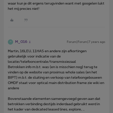
waar kun je dit ergens terugvinden want met googelen lukt
het mij precies niet!
M_016
Forum|Forum|7 years ago
M
Martin, 16LEU, 11HAS en andere zijn afkortingen
gebruikelijk voor indicatie van de
locatie/telefooncentrale/transmissiezaal
Betrokken info m.b.t. was (en is misschien nog) terug te
vinden op de website van proximus whole sales (en het
BIPT) m.b.t. de sluiting en verkoop van telefoongebouwen
OMDF staat voor optical main distribution frame zie wiki en
andere
Bovenstaande elementen samengevoegd geven aan dat
betrokken verbinding destijds inderdaad gebruikt werd in
het kader van dedicated leased lines, explore, …