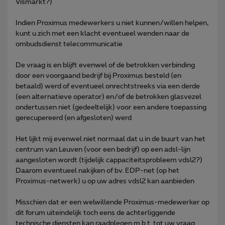
Vismarkt?)
Indien Proximus medewerkers u niet kunnen/willen helpen,
kunt u zich met een klacht eventueel wenden naar de
ombudsdienst telecommunicatie
De vraag is en blijft evenwel of de betrokken verbinding
door een voorgaand bedrijf bij Proximus besteld (en
betaald) werd of eventueel onrechtstreeks via een derde
(een alternatieve operator) en/of de betrokken glasvezel
ondertussen niet (gedeeltelijk) voor een andere toepassing
gerecupereerd (en afgesloten) werd
Het lijkt mij evenwel niet normaal dat u in de buurt van het
centrum van Leuven (voor een bedrijf) op een adsl-lijn
aangesloten wordt (tijdelijk cappaciteitsprobleem vdsl2?)
Daarom eventueel nakijken of bv. EDP-net (op het
Proximus-netwerk) u op uw adres vdsl2 kan aanbieden
Misschien dat er een welwillende Proximus-medewerker op
dit forum uiteindelijk toch eens de achterliggende
technische diensten kan raadplegen m.b.t. tot uw vraag