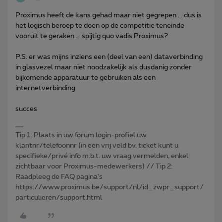
Proximus heeft de kans gehad maar niet gegrepen … dus is
het logisch beroep te doen op de competitie teneinde
vooruit te geraken … spijtig quo vadis Proximus?
P.S. er was mijns inziens een (deel van een) dataverbinding
in glasvezel maar niet noodzakelijk als dusdanig zonder
bijkomende apparatuur te gebruiken als een
internetverbinding
succes
Tip 1: Plaats in uw forum login-profiel uw
klantnr/telefoonnr (in een vrij veld bv. ticket kunt u
specifieke/privé info m.b.t. uw vraag vermelden, enkel
zichtbaar voor Proximus-medewerkers) // Tip 2:
Raadpleeg de FAQ pagina's
https://www.proximus.be/support/nl/id_zwpr_support/
particulieren/support.html