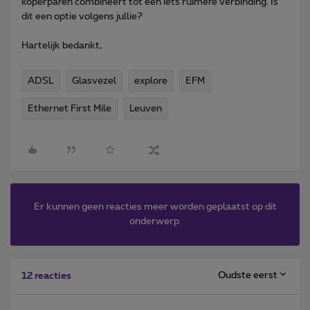
koperparen combineert tot een iets ruimere verbinding. Is
dit een optie volgens jullie?
Hartelijk bedankt,
ADSL
Glasvezel
explore
EFM
Ethernet First Mile
Leuven
Er kunnen geen reacties meer worden geplaatst op dit
onderwerp.
Oudste eerst
12 reacties