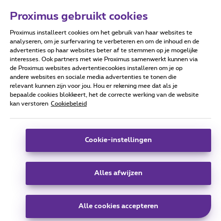
Proximus gebruikt cookies
Proximus installeert cookies om het gebruik van haar websites te
Forumvoorwaarden
Accessibility statement
analyseren, om je surfervaring te verbeteren en om de inhoud en de
advertenties op haar websites beter af te stemmen op je mogelijke
interesses. Ook partners met wie Proximus samenwerkt kunnen via
de Proximus websites advertentiecookies installeren om je op
andere websites en sociale media advertenties te tonen die
relevant kunnen zijn voor jou. Hou er rekening mee dat als je
Alle rechten voorbehouden. ©
2026
Proximus
bepaalde cookies blokkeert, het de correcte werking van de website
kan verstoren
Cookiebeleid
Algemene voorwaarden, consumenteninfo
Prijslijst en tarieven
Toegankelijkheid
Privacy
Cookiebeleid
Cookie manager
Bedrijfsgegevens
Deze website is gecreëerd en wordt beheerd conform het
Cookie-instellingen
Belgisch recht.
Koning Albert II-laan 27 - B-1030 Brussel.
Alles afwijzen
Carrier & Wholesale Solutions
Alle cookies accepteren
Proximus Group
|
Telindus
Jobs
|
Sitemap