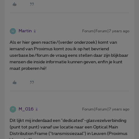
Martin
Forum|Forum|7 years ago
Als er hier geen reactie/(verder onderzoek) komt van
iemand van Proximus komt zou ik op het bevriend
userbase.be/forum de vraag eens stellen daar zijn blijkbaar
mensen die inside informatie kunnen geven, enfin je kunt
maat proberen hé!
M_016
Forum|Forum|7 years ago
M
Dit lijkt mij inderdaad een "dedicated"-glasvezelverbinding
(punt tot punt) vanaf uw locatie naar een Optical Main
Distribution Frame ("transmissiezaal") in Leuven (Proximus