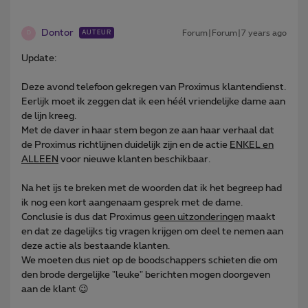
Dontor
Forum|Forum|7 years ago
AUTEUR
D
Update:
Deze avond telefoon gekregen van Proximus klantendienst.
Eerlijk moet ik zeggen dat ik een héél vriendelijke dame aan
de lijn kreeg.
Met de daver in haar stem begon ze aan haar verhaal dat
de Proximus richtlijnen duidelijk zijn en de actie
ENKEL en
ALLEEN
voor nieuwe klanten beschikbaar.
Na het ijs te breken met de woorden dat ik het begreep had
ik nog een kort aangenaam gesprek met de dame.
Conclusie is dus dat Proximus
geen uitzonderingen
maakt
en dat ze dagelijks tig vragen krijgen om deel te nemen aan
deze actie als bestaande klanten.
We moeten dus niet op de boodschappers schieten die om
den brode dergelijke "leuke" berichten mogen doorgeven
aan de klant 😉