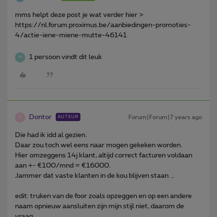
mms helpt deze post je wat verder hier >
https://nl.forum.proximus.be/aanbiedingen-promoties-
4/actie-iene-miene-mutte-46141
1 persoon vindt dit leuk
W
Dontor
Forum|Forum|7 years ago
AUTEUR
D
Die had ik idd al gezien.
Daar zou toch wel eens naar mogen gekeken worden.
Hier omzeggens 14j klant, altijd correct facturen voldaan
aan +- €100/mnd = €16000.
Jammer dat vaste klanten in de kou blijven staan ...
edit: truken van de foor zoals opzeggen en op een andere
naam opnieuw aansluiten zijn mijn stijl niet, daarom de
vraag.