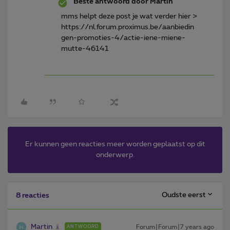
Beste antwoord door
Martin
mms helpt deze post je wat verder hier >
https://nl.forum.proximus.be/aanbiedin
gen-promoties-4/actie-iene-miene-
mutte-46141
Er kunnen geen reacties meer worden geplaatst op dit
onderwerp.
Oudste eerst
8 reacties
Martin
Forum|Forum|7 years ago
ANTWOORD