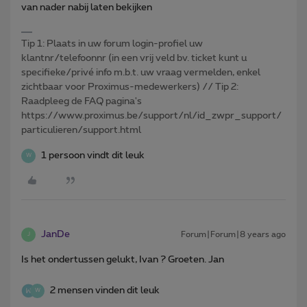
van nader nabij laten bekijken
Tip 1: Plaats in uw forum login-profiel uw
klantnr/telefoonnr (in een vrij veld bv. ticket kunt u
specifieke/privé info m.b.t. uw vraag vermelden, enkel
zichtbaar voor Proximus-medewerkers) // Tip 2:
Raadpleeg de FAQ pagina's
https://www.proximus.be/support/nl/id_zwpr_support/
particulieren/support.html
1 persoon vindt dit leuk
W
JanDe
Forum|Forum|8 years ago
J
Is het ondertussen gelukt, Ivan ? Groeten. Jan
2 mensen vinden dit leuk
W