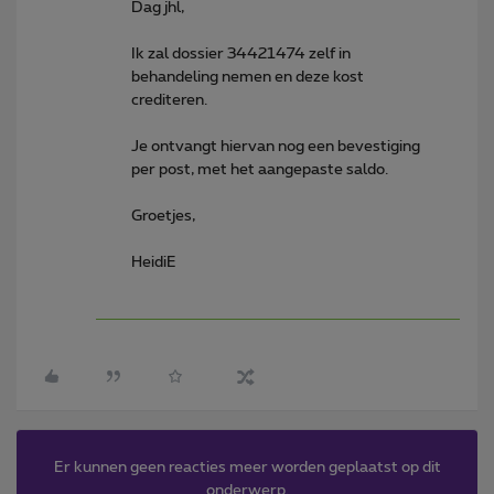
Dag jhl,
Ik zal dossier 34421474 zelf in
behandeling nemen en deze kost
crediteren.
Je ontvangt hiervan nog een bevestiging
per post, met het aangepaste saldo.
Groetjes,
HeidiE
Er kunnen geen reacties meer worden geplaatst op dit
onderwerp.