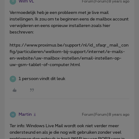
Wim VL
Forum|Forum|8 years ago
W
Vermoedelijk heb je een probleem met je live mail
instellingen. Ik zou om te beginnen eens de mailbox account
verwijderen en eens opnieuw installeren zoals hier
beschreven:
https://www.proximus.be/support/nl/id_sfaqr_mail_con
fig/particulieren/welkom-bij-support/internet/e-mails-
en-website/uw-mailbox-instellen/email-instellen-op-
uw-gsm-tablet-of-computer.html
1 persoon vindt dit leuk
W
Martin
Forum|Forum|8 years ago
Ter info: Windows Live Mail wordt ook niet verder meer
ondersteund en als je die nog wilt gebruiken zonder veel
problemen dan gebruik je best IMAP ipv van POP3 voor je