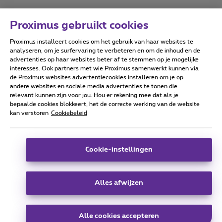
Proximus gebruikt cookies
Proximus installeert cookies om het gebruik van haar websites te
Forumvoorwaarden
Accessibility statement
analyseren, om je surfervaring te verbeteren en om de inhoud en de
advertenties op haar websites beter af te stemmen op je mogelijke
interesses. Ook partners met wie Proximus samenwerkt kunnen via
de Proximus websites advertentiecookies installeren om je op
andere websites en sociale media advertenties te tonen die
relevant kunnen zijn voor jou. Hou er rekening mee dat als je
Alle rechten voorbehouden. ©
2026
Proximus
bepaalde cookies blokkeert, het de correcte werking van de website
kan verstoren
Cookiebeleid
Algemene voorwaarden, consumenteninfo
Prijslijst en tarieven
Toegankelijkheid
Privacy
Cookiebeleid
Cookie manager
Bedrijfsgegevens
Deze website is gecreëerd en wordt beheerd conform het
Cookie-instellingen
Belgisch recht.
Koning Albert II-laan 27 - B-1030 Brussel.
Alles afwijzen
Carrier & Wholesale Solutions
Alle cookies accepteren
Proximus Group
|
Telindus