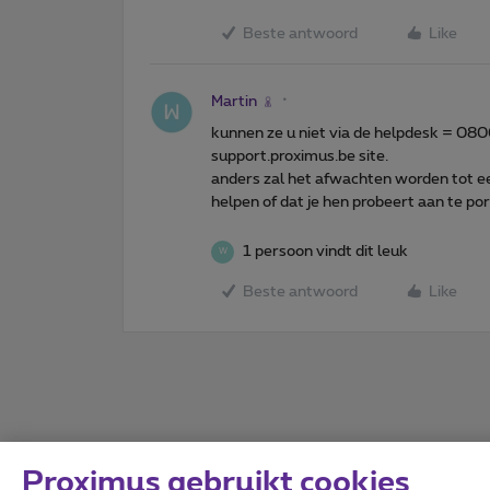
Beste antwoord
Like
Martin
kunnen ze u niet via de helpdesk = 0800
support.proximus.be site.
anders zal het afwachten worden tot e
helpen of dat je hen probeert aan te po
1 persoon vindt dit leuk
W
Beste antwoord
Like
Proximus gebruikt cookies