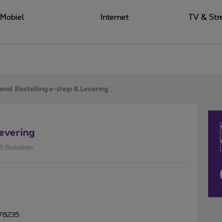
Mobiel
Internet
TV & Str
end: Bestelling e-shop & Levering
evering
8 Bekeken
078235