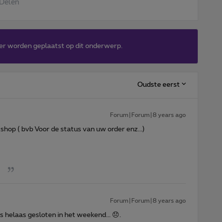
Delen
er worden geplaatst op dit onderwerp.
Oudste eerst
Forum|Forum|8 years ago
hop ( bvb Voor de status van uw order enz...)
Forum|Forum|8 years ago
 helaas gesloten in het weekend... 😞.