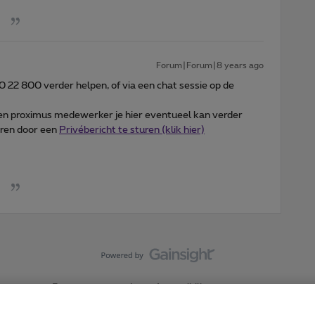
Forum|Forum|8 years ago
 22 800 verder helpen, of via een chat sessie op de
en proximus medewerker je hier eventueel kan verder
rren door een
Privébericht te sturen (klik hier)
Forumvoorwaarden
Accessibility statement