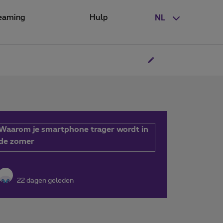
eaming
Hulp
NL
Waarom je smartphone trager wordt in
de zomer
22 dagen geleden